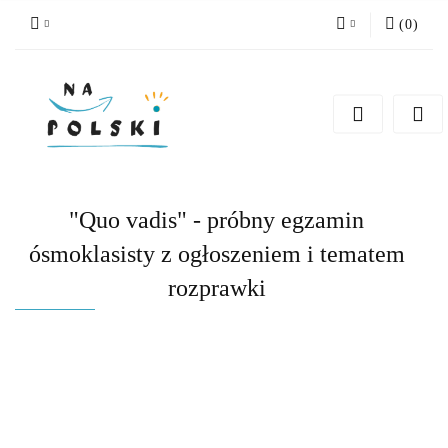
(
0
)
Zaloguj się
Zarejestruj się
Dodaj zgłoszenie
Zgody cookies
"Quo vadis" - próbny egzamin
ósmoklasisty z ogłoszeniem i tematem
rozprawki