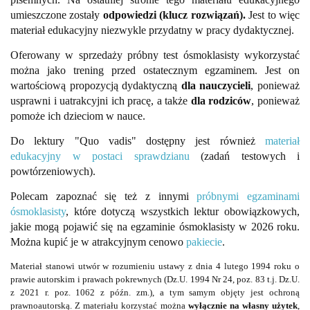
umieszczone zostały
odpowiedzi (klucz rozwiązań).
Jest to więc
materiał edukacyjny niezwykle przydatny w pracy dydaktycznej.
Oferowany w sprzedaży próbny test ósmoklasisty wykorzystać
można jako trening przed ostatecznym egzaminem. Jest on
wartościową propozycją dydaktyczną
dla nauczycieli
, ponieważ
usprawni i uatrakcyjni ich pracę, a także
dla rodziców
, ponieważ
pomoże ich dzieciom w nauce.
Do lektury "Quo vadis" dostępny jest również
materiał
edukacyjny w postaci sprawdzianu
(zadań testowych i
powtórzeniowych).
Polecam zapoznać się też z innymi
próbnymi egzaminami
ósmoklasisty
, które dotyczą wszystkich lektur obowiązkowych,
jakie mogą pojawić się na egzaminie ósmoklasisty w 2026 roku.
Można kupić je w atrakcyjnym cenowo
pakiecie
.
Materiał stanowi utwór w rozumieniu ustawy z dnia 4 lutego 1994 roku o
prawie autorskim i prawach pokrewnych (Dz.U. 1994 Nr 24, poz. 83 t.j. Dz.U.
z 2021 r. poz. 1062 z późn. zm.), a tym samym objęty jest ochroną
prawnoautorską. Z materiału korzystać można
wyłącznie na własny użytek
,