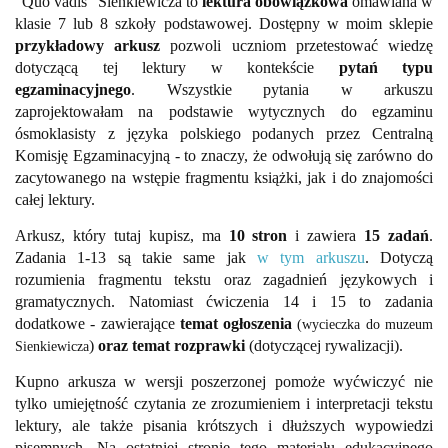
"Quo vadis" Sienkiewicza to
lektura obowiązkowa
omawiana w
klasie 7 lub 8 szkoły podstawowej.
Dostępny w moim sklepie
przykładowy arkusz
pozwoli uczniom przetestować wiedzę
dotyczącą tej lektury w kontekście
pytań typu
egzaminacyjnego
. Wszystkie pytania w arkuszu
zaprojektowałam na podstawie wytycznych do egzaminu
ósmoklasisty z języka polskiego podanych przez Centralną
Komisję Egzaminacyjną - to znaczy, że odwołują się zarówno do
zacytowanego na wstępie fragmentu książki, jak i do znajomości
całej lektury.
Arkusz, który tutaj kupisz, ma
10 stron
i zawiera
15 zadań
.
Zadania 1-13 są takie same jak
w tym arkuszu
. Dotyczą
rozumienia fragmentu tekstu oraz zagadnień językowych i
gramatycznych.
Natomiast ćwiczenia 14 i 15 to zadania
dodatkowe - zawierające
temat ogłoszenia
(wycieczka do muzeum
)
oraz temat rozprawki
(dotyczącej rywalizacji).
Sienkiewicza
Kupno arkusza w wersji poszerzonej pomoże wyćwiczyć nie
tylko umiejętność czytania ze zrozumieniem i interpretacji tekstu
lektury, ale także pisania krótszych i dłuższych wypowiedzi
pisemnych.
Na ostatniej stronie tego materiału edukacyjnego