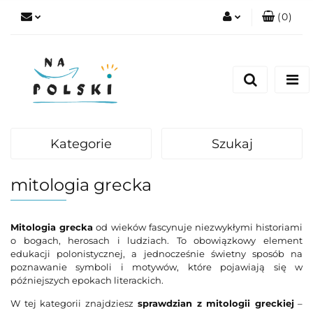
(
0
)
Zaloguj się
Zarejestruj się
Dodaj zgłoszenie
Zgody cookies
Kategorie
Szukaj
mitologia grecka
Mitologia grecka
od wieków fascynuje niezwykłymi historiami
o bogach, herosach i ludziach. To obowiązkowy element
edukacji polonistycznej, a jednocześnie świetny sposób na
poznawanie symboli i motywów, które pojawiają się w
późniejszych epokach literackich.
W tej kategorii znajdziesz
sprawdzian
z mitologii greckiej
–