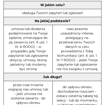
W jakim celu?
obsługa Twoich zapytań lub zgłoszeń
Na jakiej podstawie?
umowa lub działania
nasz prawnie
podejmowane na Twoje
uzasadniony interes,
żądanie, zmierzające do
polegający na
jej zawarcia (art. 6 ust. 1
przetwarzaniu Twoich
lit. b RODO) – w
danych w celu
przypadku gdy Twoje
prowadzenia z Tobą
zapytanie lub zgłoszenie
komunikacji (art. 6 ust. 1
dotyczy umowy, której
lit. f RODO) – jeżeli Twoje
jesteśmy lub możemy
zapytanie lub zgłoszenie
być stroną
nie ma związku z umową
Jak długo?
przez czas trwania
do upływu okresu
wiążącej nas umowy lub
dochodzenia roszczeń –
– jeśli umowa nie
zobacz ostatnią tabelę tej
zostanie zawarta - do
sekcji - lub do momentu,
upływu okresu
w którym uwzględnimy