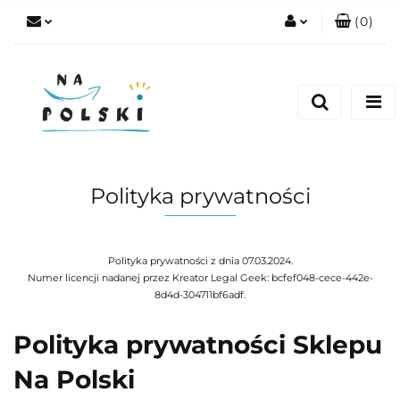
(
0
)
Zaloguj się
Zarejestruj się
Dodaj zgłoszenie
Zgody cookies
Polityka prywatności
Polityka prywatności z dnia 07.03.2024.
Numer licencji nadanej przez Kreator Legal Geek:
bcfef048-cece-442e-
8d4d-304711bf6adf
.
Polityka prywatności Sklepu
Na Polski