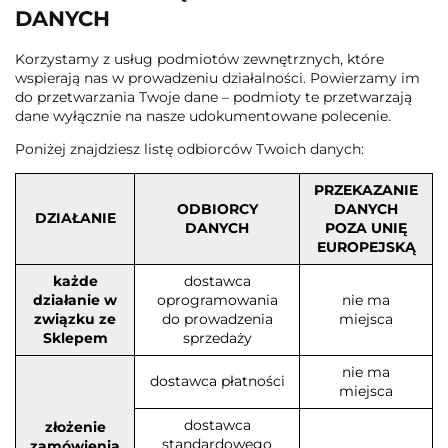
DANYCH
Korzystamy z usług podmiotów zewnętrznych, które
wspierają nas w prowadzeniu działalności. Powierzamy im
do przetwarzania Twoje dane – podmioty te przetwarzają
dane wyłącznie na nasze udokumentowane polecenie.
Poniżej znajdziesz listę odbiorców Twoich danych:
PRZEKAZANIE
ODBIORCY
DANYCH
DZIAŁANIE
DANYCH
POZA UNIĘ
EUROPEJSKĄ
każde
dostawca
działanie w
oprogramowania
nie ma
związku ze
do prowadzenia
miejsca
Sklepem
sprzedaży
nie ma
dostawca płatności
miejsca
dostawca
złożenie
standardowego
zamówienia