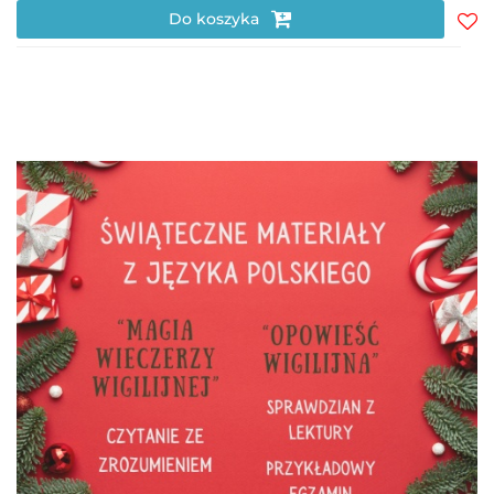
Do koszyka
Do
prz