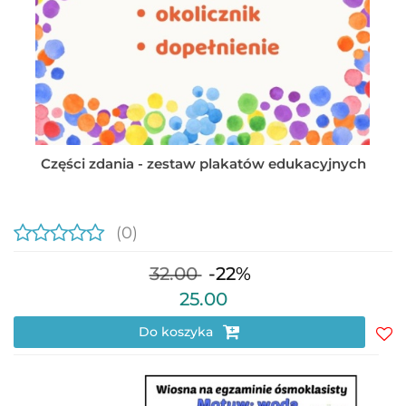
Części zdania - zestaw plakatów edukacyjnych
(0)
32.00
-22%
25.00
Do koszyka
Do
prz