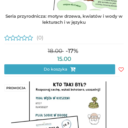
Seria przyrodnicza: motyw drzewa, kwiatów i wody w
lekturach i w języku
(0)
18.00
-17%
15.00
Do koszyka
Do
prz
PROMOCJA