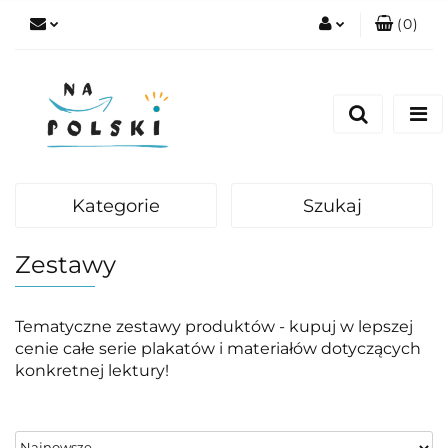
(
0
)
Zaloguj się
Zarejestruj się
Dodaj zgłoszenie
Zgody cookies
Kategorie
Szukaj
Zestawy
Tematyczne zestawy produktów - kupuj w lepszej
cenie całe serie plakatów i materiałów dotyczących
konkretnej lektury!