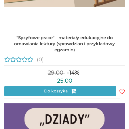
"Syzyfowe prace" - materiały edukacyjne do
omawiania lektury (sprawdzian i przykładowy
egzamin)
(0)
29.00
-14%
25.00
Do koszyka
Do
prz