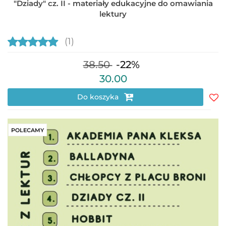
"Dziady" cz. II - materiały edukacyjne do omawiania
lektury
(1)
38.50
-22%
30.00
Do koszyka
Do
prz
POLECAMY