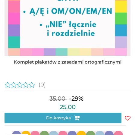
Komplet plakatów z zasadami ortograficznymi
(0)
35.00
-29%
25.00
Do koszyka
Do
prz