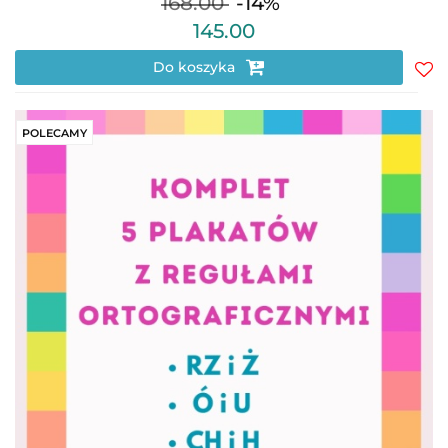
168.00
-14%
145.00
Do koszyka
Do
prz
POLECAMY