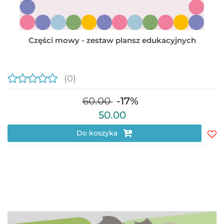
Części mowy - zestaw plansz edukacyjnych
(0)
60.00
-17%
50.00
Do koszyka
Do
prz