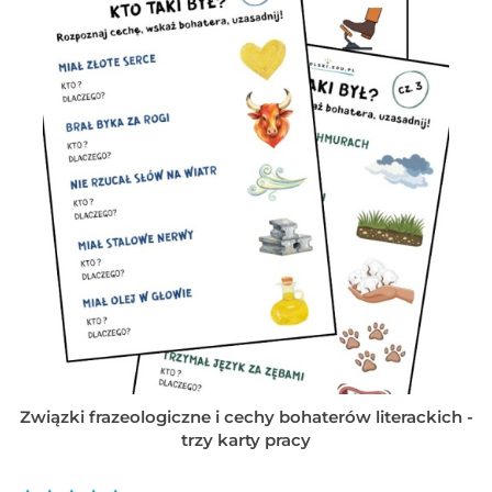
Związki frazeologiczne i cechy bohaterów literackich -
trzy karty pracy