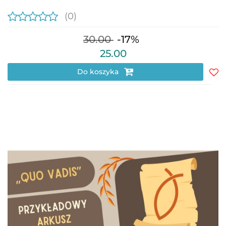
(0)
30.00
-17%
25.00
Do koszyka
Do
prz