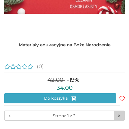
Materiały edukacyjne na Boże Narodzenie
(0)
42.00
-19%
34.00
Do koszyka
Do
prz