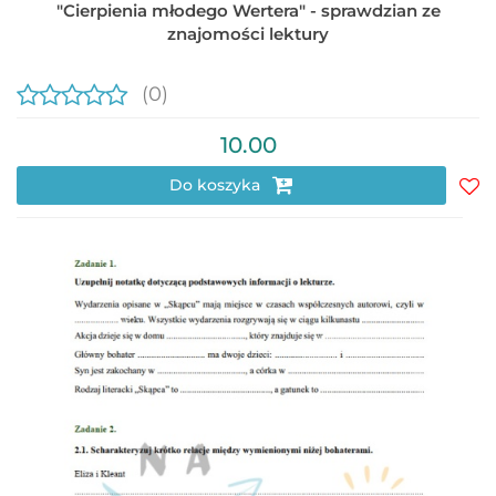
"Cierpienia młodego Wertera" - sprawdzian ze
znajomości lektury
(0)
10.00
Do koszyka
Do
prz