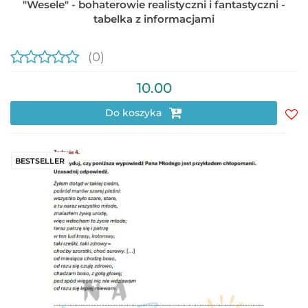
"Wesele" - bohaterowie realistyczni i fantastyczni -
tabelka z informacjami
(0)
10.00
Do koszyka
Do
prz
BESTSELLER