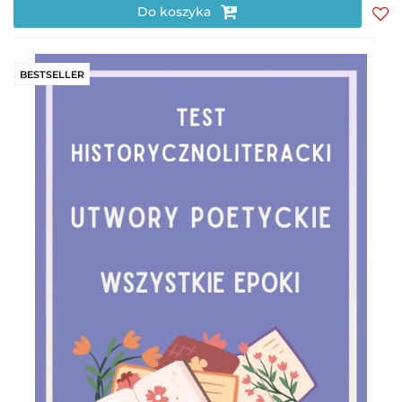
Do koszyka
Do
prz
BESTSELLER