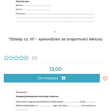
"Dziady cz. III" - sprawdzian ze znajomości lektury
(0)
13.00
Do koszyka
Do
prz