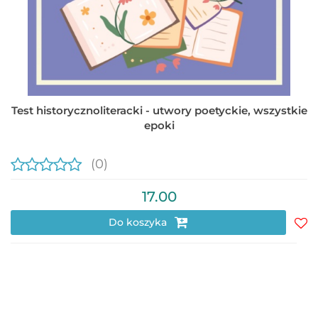
Test historycznoliteracki - utwory poetyckie, wszystkie
epoki
(0)
17.00
Do koszyka
Do
prz