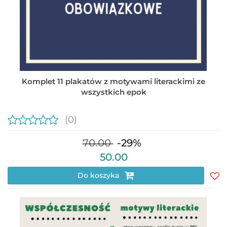
Komplet 11 plakatów z motywami literackimi ze
wszystkich epok
(0)
70.00
-29%
50.00
Do koszyka
Do
prz