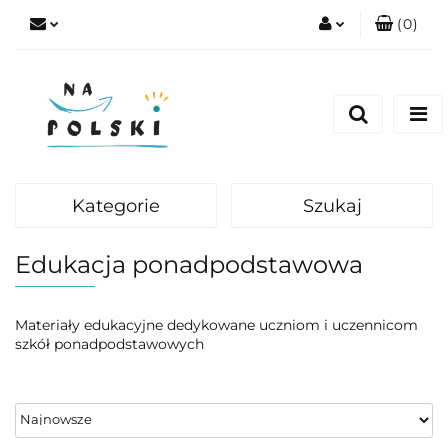
(
0
)
Zaloguj się
Zarejestruj się
Dodaj zgłoszenie
Zgody cookies
Kategorie
Szukaj
Edukacja ponadpodstawowa
Materiały edukacyjne dedykowane uczniom i uczennicom
szkół ponadpodstawowych