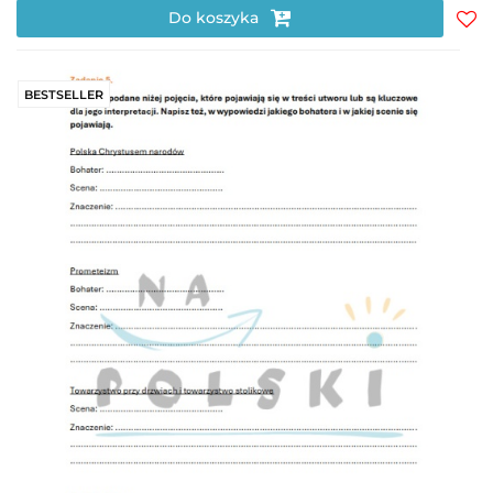
Do koszyka
Do
prz
BESTSELLER