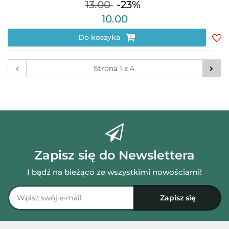
13.00
-23%
10.00
Do koszyka
Do
prz
Zapisz się do Newslettera
I bądź na bieżąco ze wszystkimi nowościami!