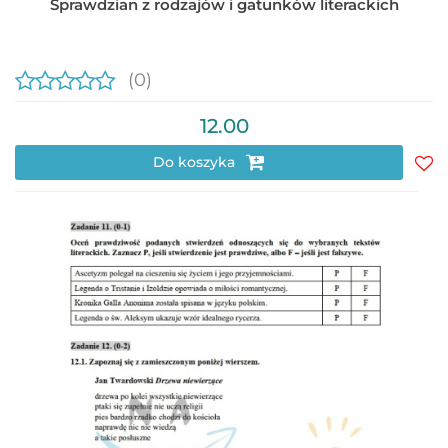
Sprawdzian z rodzajów i gatunków literackich
(0)
12.00
Do koszyka
Do
prz