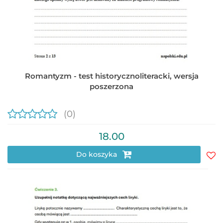
Romantyzm - test historycznoliteracki, wersja
poszerzona
(0)
18.00
Do koszyka
Do
prz