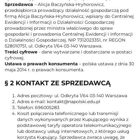
Sprzedawca
– Alicja Baczyńska-Hryhorowicz,
przedsiębiorca prowadzący działalność gospodarczą pod
firmą Alicja Baczyńska-Hryhorowicz, wpisany do Centralnej
Ewidencji i Informacji o Działalności Gospodarczej
prowadzonej przez ministra właściwego do spraw
gospodarki i prowadzenia Centralnej Ewidencji i Informacji
o Działalności Gospodarczej, NIP 7312023351, nr REGON
528010751, ul. Odkryta 1/64 03-140 Warszawa.
Treści cyfrowe
- dane wytwarzane i dostarczane w postaci
cyfrowej.
Ustawa o prawach konsumenta
– polska ustawa z dnia 30
maja 2014 r. o prawach konsumenta.
§ 2 KONTAKT ZE SPRZEDAWCĄ
Adres pocztowy: ul. Odkryta 1/64 03-140 Warszawa
Adres e-mail: kontakt@napolski.edu.pl
Telefon: 696005283
Koszt połączenia telefonicznego lub transmisji
danych wykonywanych przez Kupującego wynika z
podstawowej taryfy operatora telekomunikacyjnego
lub dostawcy usług internetowych, z którego usług
korzysta Kupujący. Sprzedawca zwraca uwagę, że