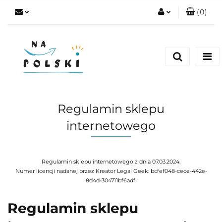
(
0
)
Zaloguj się
Zarejestruj się
Dodaj zgłoszenie
Zgody cookies
Regulamin sklepu
internetowego
Regulamin sklepu internetowego z dnia 07.03.2024.
Numer licencji nadanej przez Kreator Legal Geek:
bcfef048-cece-442e-
8d4d-304711bf6adf
.
Regulamin sklepu