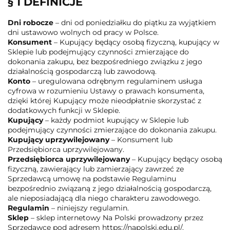
§ 1 DEFINICJE
Dni robocze
– dni od poniedziałku do piątku za wyjątkiem
dni ustawowo wolnych od pracy w Polsce.
Konsument
– Kupujący będący osobą fizyczną, kupujący w
Sklepie lub podejmujący czynności zmierzające do
dokonania zakupu, bez bezpośredniego związku z jego
działalnością gospodarczą lub zawodową.
Konto
– uregulowana odrębnym regulaminem usługa
cyfrowa w rozumieniu Ustawy o prawach konsumenta,
dzięki której Kupujący może nieodpłatnie skorzystać z
dodatkowych funkcji w Sklepie.
Kupujący
– każdy podmiot kupujący w Sklepie lub
podejmujący czynności zmierzające do dokonania zakupu.
Kupujący uprzywilejowany
– Konsument lub
Przedsiębiorca uprzywilejowany.
Przedsiębiorca uprzywilejowany
– Kupujący będący osobą
fizyczną, zawierający lub zamierzający zawrzeć ze
Sprzedawcą umowę na podstawie Regulaminu
bezpośrednio związaną z jego działalnością gospodarczą,
ale nieposiadającą dla niego charakteru zawodowego.
Regulamin
– niniejszy regulamin.
Sklep
– sklep internetowy Na Polski prowadzony przez
Sprzedawcę pod adresem https://napolski.edu.pl/.