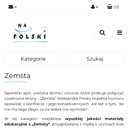
(
0
)
Zaloguj się
Zarejestruj się
Dodaj zgłoszenie
Zgody cookies
Kategorie
Szukaj
Zemsta
Sąsiedzki spór, urażona duma i uczucie, które próbuje połączyć
zwaśnione strony - „Zemsta” Aleksandra Fredry to pełna humoru
opowieść o konflikcie i jego konsekwencjach, ale też o tym, "że
nie ma tego złego, co na dobre nie wychodzi".
W tej kategorii znajdziesz
wysokiej jakości materiały
edukacyjne z „Zemsty”
, przygotowane z myślą o uczniach klas