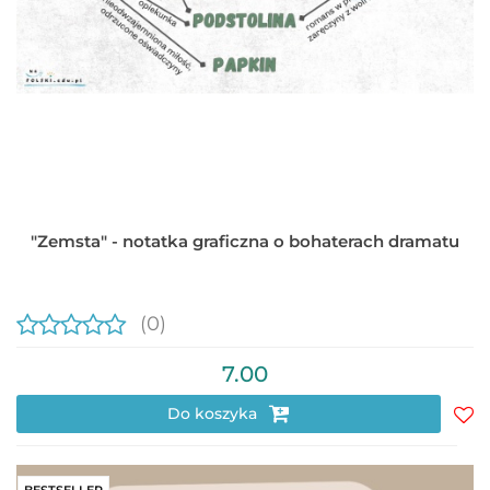
"Zemsta" - notatka graficzna o bohaterach dramatu
(0)
7.00
Do koszyka
Do
prz
BESTSELLER