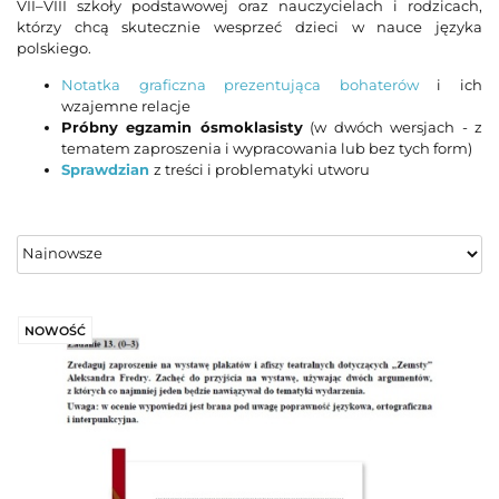
VII–VIII szkoły podstawowej oraz nauczycielach i rodzicach,
którzy chcą skutecznie wesprzeć dzieci w nauce języka
polskiego.
Notatka graficzna prezentująca bohaterów
i ich
wzajemne relacje
Próbny egzamin ósmoklasisty
(w dwóch wersjach - z
tematem zaproszenia i wypracowania lub bez tych form)
Sprawdzian
z treści i problematyki utworu
NOWOŚĆ