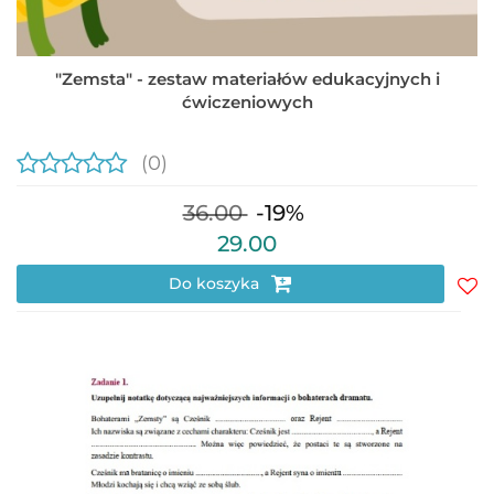
"Zemsta" - zestaw materiałów edukacyjnych i
ćwiczeniowych
(0)
36.00
-19%
29.00
Do koszyka
Do
prz