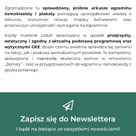
prz
Zgromadzone tu
sprawdziany, próbne arkusze egzaminu
ósmoklasisty i plakaty
pomagają uporządkować wiedzę o
lekturze, zrozumieć relacje między bohaterami oraz
przećwiczyć umiejętności wymagane na egzaminie.
Każdy materiał został opracowany w sposób
przejrzysty,
estetyczny i zgodny z aktualną podstawą programową oraz
wytycznymi CKE
, dzięki czemu świetnie sprawdza się zarówno
na lekcji, jak i podczas samodzielnych powtórek. To kompletna,
sprawdzona i naprawdę skuteczna pomoc w omawianiu
„Zemsty” - oraz w przygotowaniach do egzaminu ósmoklasisty z
języka polskiego.
Zapisz się do Newslettera
I bądź na bieżąco ze wszystkimi nowościami!