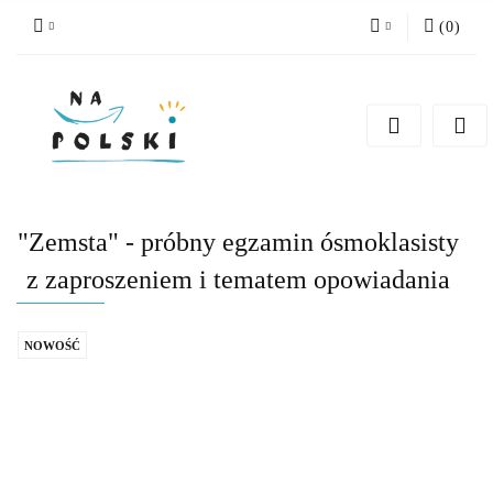
(
0
)
Zaloguj się
Zarejestruj się
Dodaj zgłoszenie
Zgody cookies
"Zemsta" - próbny egzamin ósmoklasisty
z zaproszeniem i tematem opowiadania
NOWOŚĆ