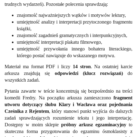
trudnych wydarzeń). Pozostałe polecenia sprawdzają:
znajomość najważniejszych wątków i motywów lektury,
umiejętność analizy i interpretacji przytoczonego fragmentu
książki,
znajomość zagadnień gramatycznych i interpunkcyjnych,
umiejętność interpretacji plakatu filmowego,
umiejętność przywołania innego bohatera literackiego,
którego postać nawiązuje do wskazanego motywu.
Materiał ma format PDF i liczy
14 stron
. Na ostatniej karcie
arkusza znajdują się
odpowiedzi (klucz rozwiązań)
do
wszystkich zadań.
Pytania zawarte w teście koncentrują się bezpośrednio na treści
komedii Fredry. Na początku arkusza zamieszczono
fragment
utworu dotyczący ślubu Klary i Wacława oraz pojednania
Cześnika z Rejentem
, który stanowi punkt wyjścia do dalszych
zadań sprawdzających rozumienie tekstu i jego interpretację.
Dostępny w moim sklepie
próbny arkusz egzaminacyjny
to
skuteczna forma przygotowania do egzaminu ósmoklasisty z