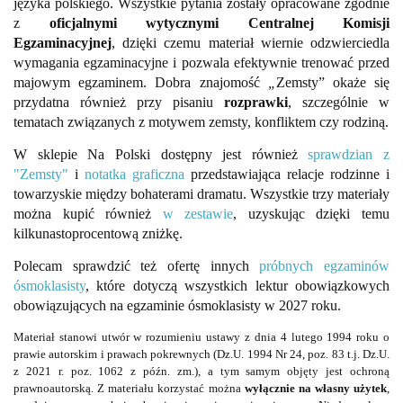
języka polskiego. Wszystkie pytania zostały opracowane zgodnie
z
oficjalnymi wytycznymi Centralnej Komisji
Egzaminacyjnej
, dzięki czemu materiał wiernie odzwierciedla
wymagania egzaminacyjne i pozwala efektywnie trenować przed
majowym egzaminem. Dobra znajomość
„
Zemsty” okaże się
przydatna również przy pisaniu
rozprawki
, szczególnie w
tematach związanych z motywem zemsty, konfliktem czy rodziną.
W sklepie Na Polski dostępny jest również
sprawdzian z
"Zemsty"
i
notatka graficzna
przedstawiająca relacje rodzinne i
towarzyskie między bohaterami dramatu. Wszystkie trzy materiały
można kupić również
w zestawie
, uzyskując dzięki temu
kilkunastoprocentową zniżkę.
Polecam sprawdzić też ofertę innych
próbnych egzaminów
ósmoklasisty
, które dotyczą wszystkich lektur obowiązkowych
obowiązujących na egzaminie ósmoklasisty w 2027 roku.
Materiał stanowi utwór w rozumieniu ustawy z dnia 4 lutego 1994 roku o
prawie autorskim i prawach pokrewnych (Dz.U. 1994 Nr 24, poz. 83 t.j. Dz.U.
z 2021 r. poz. 1062 z późn. zm.), a tym samym objęty jest ochroną
prawnoautorską. Z materiału korzystać można
wyłącznie na własny użytek
,