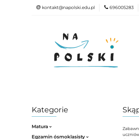
kontakt@napolski.edu.pl
696005283
Matura
Egz
Epoki literackie
Matura
Egzamin ósmoklasisty
Kategorie
Ską
Matura
Zabawna
uczniów
Egzamin ósmoklasisty