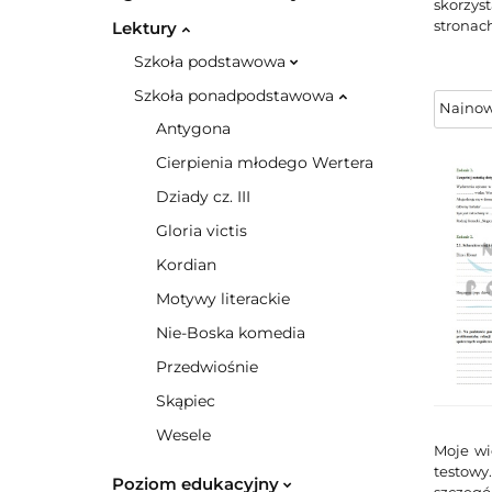
skorzys
stronac
Lektury
Szkoła podstawowa
Szkoła ponadpodstawowa
Antygona
Cierpienia młodego Wertera
Dziady cz. III
Gloria victis
Kordian
Motywy literackie
Nie-Boska komedia
Przedwiośnie
Skąpiec
Wesele
Moje wi
testowy
Poziom edukacyjny
szczegó