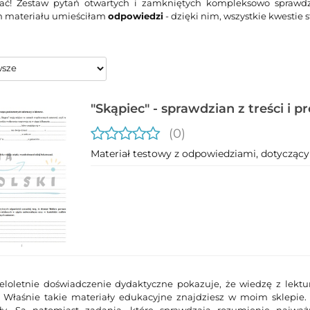
tać! Zestaw pytań otwartych i zamkniętych kompleksowo sprawdz
h materiału umieściłam
odpowiedzi
- dzięki nim, wszystkie kwestie s
"Skąpiec" - sprawdzian z treści i 
lektury
(0)
Materiał testowy z odpowiedziami, dotyczący
eloletnie doświadczenie dydaktyczne pokazuje, że wiedzę z lektu
. Właśnie takie materiały edukacyjne znajdziesz w moim sklepie
ły. Są natomiast zadania, które sprawdzają rozumienie najwa