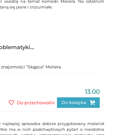
i wiedzę na temat komedii Moliera. Na ostatnich
taną się jasne i zrozumiałe.
problematyki
 znajomości "Skąpca" Moliera
13.00
Do przechowalni
Do koszyka
r najlepiej sprawdza dobrze przygotowany materiał
. Nie ma w nich podchwytliwych pytań o nieistotne
żniejszych wątków, interpretowanie motywów oraz