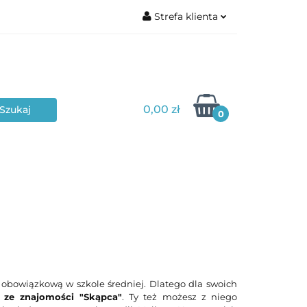
Strefa klienta
Zaloguj się
Zarejestruj się
Dodaj zgłoszenie
0,00 zł
Zgody cookies
0
Poziom edukacyjny
Typ materiału
ą obowiązkową w szkole średniej. Dlatego dla swoich
 ze znajomości "Skąpca"
. Ty też możesz z niego