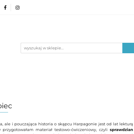
amin ósmoklasisty
Lektury
Nauka o języku
Poziom edukacyjny
Typ materiału
Lektury
Nauka o języku
Epoki literackie
piec
, ale i pouczająca historia o skąpcu Harpagonie jest od lat lektur
 przygotowałam materiał testowo-ćwiczeniowy, czyli
sprawdzian