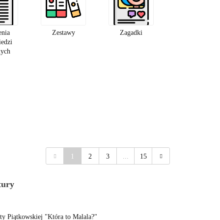
enia
Zestawy
Zagadki
edzi
nych
1
2
3
...
15
tury
y Piątkowskiej "Która to Malala?"