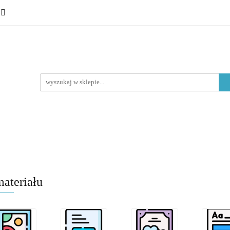
 ósmoklasisty
Lektury
Nauka o języku
Epoki litera
Typ materiału
Nauka o języku
Epoki literackie
Poziom edukacyjny
ateriału