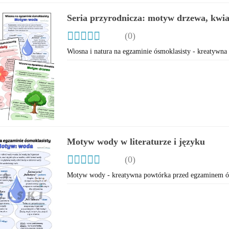
Seria przyrodnicza: motyw drzewa, kwi
lekturach i w języku
(0)
Wiosna i natura na egzaminie ósmoklasisty - kreatywn
Motyw wody w literaturze i języku
(0)
Motyw wody - kreatywna powtórka przed egzaminem ó