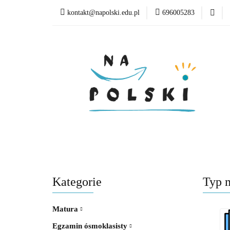
kontakt@napolski.edu.pl
696005283
Matura
Egzamin
Poziom edukacyjny
Matura
Egzamin ósmoklasisty
Lektury
Kategorie
Typ m
Matura
Egzamin ósmoklasisty