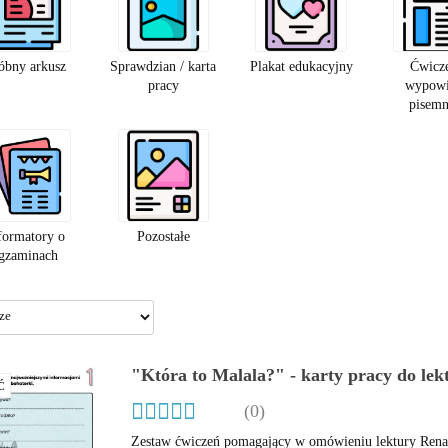
óbny arkusz
Sprawdzian / karta
Plakat edukacyjny
Ćwicz
pracy
wypowi
pisem
formatory o
Pozostałe
gzaminach
"Która to Malala?" - karty pracy do lek
Ć
(0)
Zestaw ćwiczeń pomagający w omówieniu lektury Renat