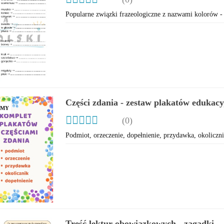
Popularne związki frazeologiczne z nazwami kolorów - 
Części zdania - zestaw plakatów edukac
AMY
(0)
Podmiot, orzeczenie, dopełnienie, przydawka, okoliczni
Treść lektur obowiązkowych - zagadki