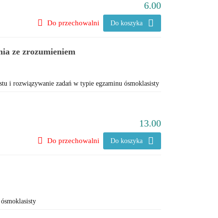
6.00
Do przechowalni
Do koszyka
ania ze zrozumieniem
stu i rozwiązywanie zadań w typie egzaminu ósmoklasisty
13.00
Do przechowalni
Do koszyka
ósmoklasisty