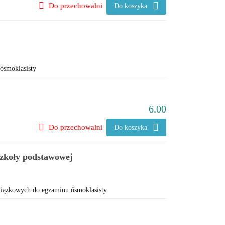
Do przechowalni
Do koszyka
ósmoklasisty
6.00
Do przechowalni
Do koszyka
 szkoły podstawowej
wiązkowych do egzaminu ósmoklasisty