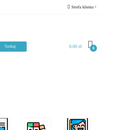
Strefa klienta
ckie
Zaloguj się
Zarejestruj się
Dodaj zgłoszenie
0,00 zł
Zgody cookies
0
Typ materiału