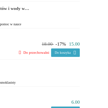
atów i wody w
a pomoc w nauce
18.00
-17%
15.00
Do przechowalni
Do koszyka
smoklasisty
6.00