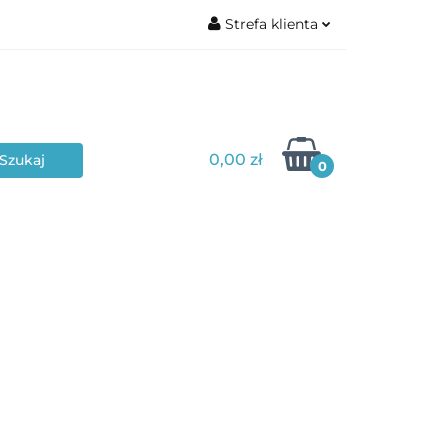
Strefa klienta
Zaloguj się
Zarejestruj się
Dodaj zgłoszenie
0,00 zł
Zgody cookies
0
Poziom edukacyjny
Typ materiału