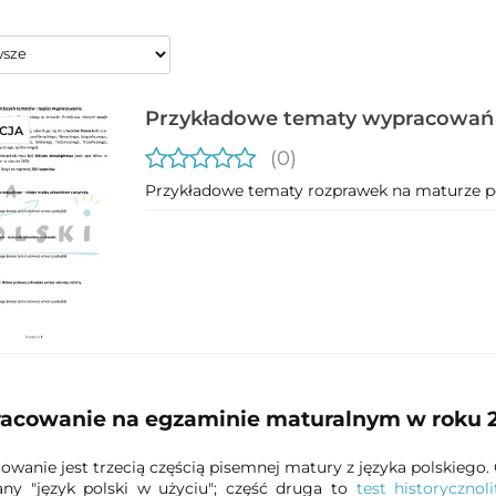
Przykładowe tematy wypracowań
CJA
poziomie podstawowym
(0)
Przykładowe tematy rozprawek na maturze p
acowanie na egzaminie maturalnym w roku 
wanie jest trzecią częścią pisemnej matury z języka polskiego. 
any "język polski w użyciu"; część druga to
test historycznoli