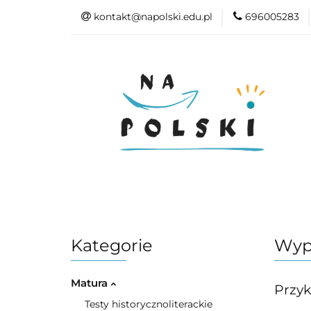
kontakt@napolski.edu.pl
696005283
Matura
Egz
Epoki literackie
Matura
Egzamin ósmoklasisty
Kategorie
Wyp
Matura
Przy
Testy historycznoliterackie