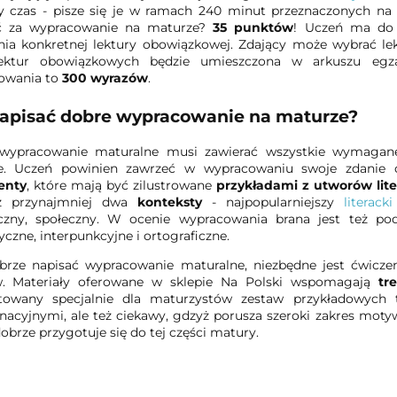
y czas - pisze się je w ramach 240 minut przeznaczonych n
ć za wypracowanie na maturze?
35 punktów
! Uczeń ma d
nia konkretnej lektury obowiązkowej. Zdający może wybrać le
lektur obowiązkowych będzie umieszczona w arkuszu e
owania to
300 wyrazów
.
napisać dobre wypracowanie na maturze?
wypracowanie maturalne musi zawierać wszystkie wymagan
e. Uczeń powinien zawrzeć w wypracowaniu swoje zdanie o
enty
, które mają być zilustrowane
przykładami z utworów lite
ż przynajmniej dwa
konteksty
- najpopularniejszy
literacki
yczny, społeczny. W ocenie wypracowania brana jest też 
czne, interpunkcyjne i ortograficzne.
rze napisać wypracowanie maturalne, niezbędne jest ćwiczeni
w. Materiały oferowane w sklepie Na Polski wspomagają
tr
towany specjalnie dla maturzystów zestaw przykładowych
acyjnymi, ale też ciekawy, gdzyż porusza szeroki zakres moty
obrze przygotuje się do tej części matury.