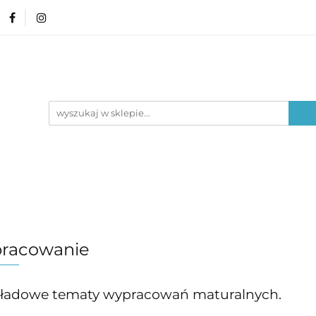
amin ósmoklasisty
Lektury
Nauka o języku
Poziom edukacyjny
Typ materiału
Lektury
Nauka o języku
Epoki literackie
racowanie
kładowe tematy wypracowań maturalnych.