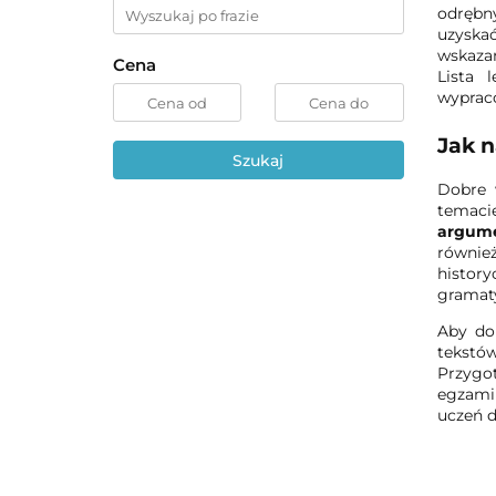
odrębn
uzyska
wskaza
Cena
Lista 
wyprac
Jak 
Szukaj
Dobre 
temaci
argum
równie
histor
gramaty
Aby dob
tekstó
Przygo
egzamin
uczeń d