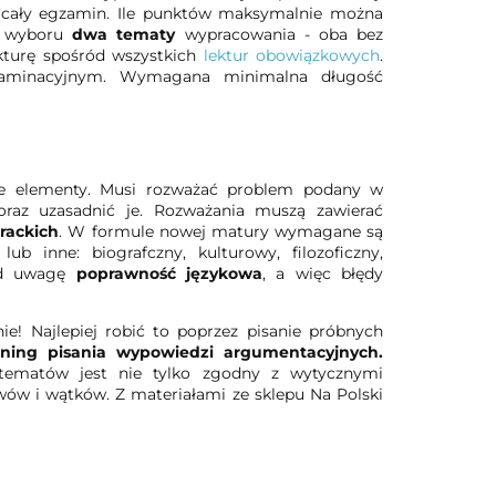
a cały egzamin. Ile punktów maksymalnie można
o wyboru
dwa tematy
wypracowania - oba bez
kturę spośród wszystkich
lektur obowiązkowych
.
gzaminacyjnym. Wymagana minimalna długość
e elementy. Musi rozważać problem podany w
raz uzasadnić je. Rozważania muszą zawierać
rackich
. W formule nowej matury wymagane są
lub inne: biografczny, kulturowy, filozoficzny,
pod uwagę
poprawność językowa
, a więc błędy
e! Najlepiej robić to poprzez pisanie próbnych
ening pisania wypowiedzi argumentacyjnych.
 tematów jest nie tylko zgodny z wytycznymi
wów i wątków. Z materiałami ze sklepu Na Polski