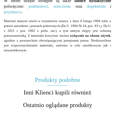
W moim sklepie dostępne są także
tablice dydaktyczne
poświęcone:
podmiotowi,
orzeczeniu
oraz
dopełnieniu
i
przydawce
.
Materiał stanowi utwór w rozumieniu ustawy z dnia 4 lutego 1994 roku o
prawie autorskim i prawach pokrewnych (Dz.U. 1994 Nr 24, poz. 83 t.j. Dz.U.
z 2021 r. poz. 1062 z późn. zm.), a tym samym objęty jest ochroną
prawnoautorską. Z materiału korzystać można
wyłącznie na własny użytek
,
zgodnie z powszechnie obowiązującymi przepisami prawa. Niedozwolone
jest rozpowszechnianie materiału, zarówno w celu zarobkowym, jak i
niezarobkowym.
Produkty podobne
Inni Klienci kupili również
Ostatnio oglądane produkty