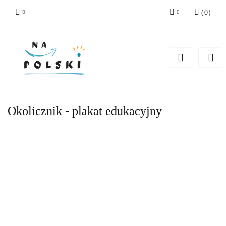
(
0
)
Zaloguj się
Zarejestruj się
Dodaj zgłoszenie
Zgody cookies
Okolicznik - plakat edukacyjny