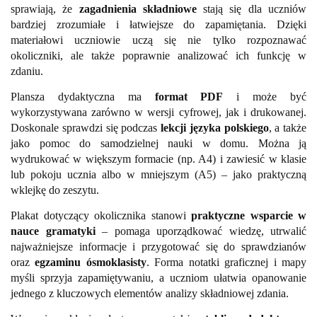
sprawiają, że
zagadnienia składniowe
stają się dla uczniów
bardziej zrozumiałe i łatwiejsze do zapamiętania. Dzięki
materiałowi uczniowie uczą się nie tylko rozpoznawać
okoliczniki, ale także poprawnie analizować ich funkcję w
zdaniu.
Plansza dydaktyczna ma
format PDF
i może być
wykorzystywana zarówno w wersji cyfrowej, jak i drukowanej.
Doskonale sprawdzi się podczas
lekcji języka polskiego
, a także
jako pomoc do samodzielnej nauki w domu. Można ją
wydrukować w większym formacie (np. A4) i zawiesić w klasie
lub pokoju ucznia albo w mniejszym (A5) – jako praktyczną
wklejkę do zeszytu.
Plakat dotyczący okolicznika stanowi
praktyczne wsparcie w
nauce gramatyki
– pomaga uporządkować wiedzę, utrwalić
najważniejsze informacje i przygotować się do sprawdzianów
oraz
egzaminu ósmoklasisty
. Forma notatki graficznej i mapy
myśli sprzyja zapamiętywaniu, a uczniom ułatwia opanowanie
jednego z kluczowych elementów analizy składniowej zdania.