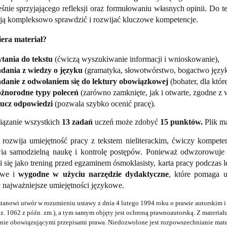
śnie sprzyjającego refleksji oraz formułowaniu własnych opinii. Do t
ją kompleksowo sprawdzić i rozwijać kluczowe kompetencje.
era materiał?
ytania do tekstu
(ćwiczą wyszukiwanie informacji i wnioskowanie),
adania z wiedzy o języku
(gramatyka, słowotwórstwo, bogactwo język
adanie z odwołaniem się do lektury obowiązkowej
(bohater, dla któr
óżnorodne typy poleceń
(zarówno zamknięte, jak i otwarte, zgodne 
lucz odpowiedzi
(pozwala szybko ocenić pracę).
iązanie wszystkich
13 zadań
uczeń może zdobyć
15 punktów.
Plik 
ł rozwija umiejętność pracy z tekstem nieliterackim, ćwiczy kompe
ia samodzielną naukę i kontrolę postępów. Ponieważ odwzorowuj
 się jako trening przed egzaminem ósmoklasisty, karta pracy podczas 
owe i
wygodne w użyciu narzędzie dydaktyczne
, które pomaga u
 najważniejsze umiejętności językowe.
stanowi utwór w rozumieniu ustawy z dnia 4 lutego 1994 roku o prawie autorskim i 
oz. 1062 z późn. zm.), a tym samym objęty jest ochroną prawnoautorską. Z materia
ie obowiązującymi przepisami prawa. Niedozwolone jest rozpowszechnianie mate