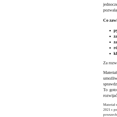
jednocze
pozwala
Co zawi
p
z
z
r
k
Za rozw
Materia
umożliw
sprawdzi
To got
rozwijać
Materiał 
2021 r. p
powszechn