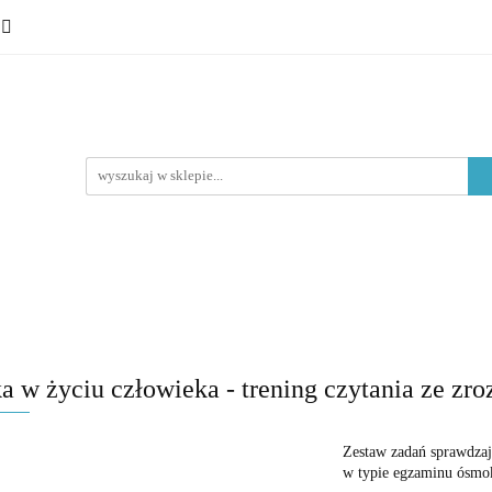
 ósmoklasisty
Lektury
Nauka o języku
Epoki litera
Typ materiału
Nauka o języku
Epoki literackie
Poziom edukacyjny
a w życiu człowieka - trening czytania ze z
Zestaw zadań sprawdzaj
w typie egzaminu ósmok