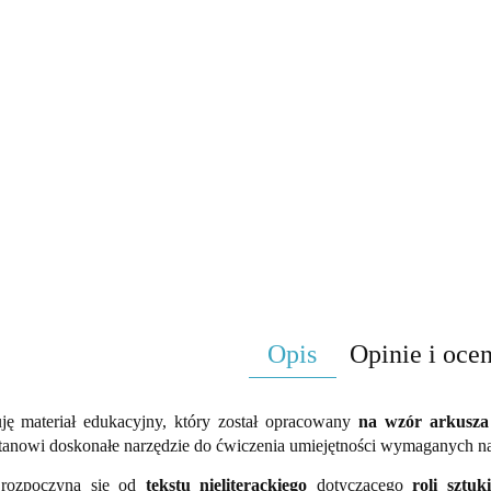
Opis
Opinie i ocen
uję materiał edukacyjny, który został opracowany
na wzór arkusza 
tanowi doskonałe narzędzie do ćwiczenia umiejętności wymaganych 
 rozpoczyna się od
tekstu nieliterackiego
dotyczącego
roli sztu