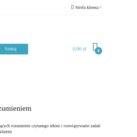
Strefa klienta
ckie
Zaloguj się
Zarejestruj się
Dodaj zgłoszenie
0,00 zł
Zgody cookies
0
Typ materiału
rozumieniem
ących rozumienie czytanego tekstu i rozwiązywanie zadań
lasisty