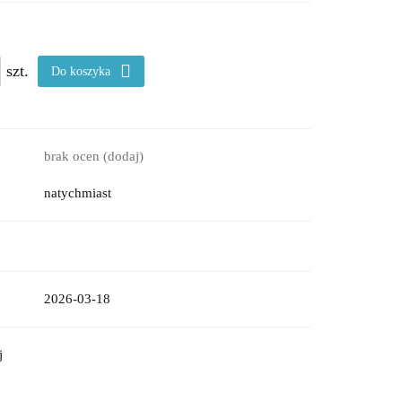
szt.
Do koszyka
brak ocen
(dodaj)
natychmiast
2026-03-18
j