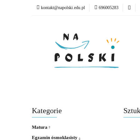
kontakt@napolski.edu.pl
696005283
Matura
Egzamin
Poziom edukacyjny
Matura
Egzamin ósmoklasisty
Lektury
Kategorie
Sztuk
Matura
Egzamin ósmoklasisty