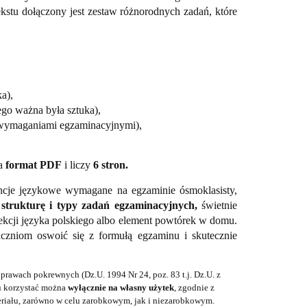
ekstu dołączony jest zestaw różnorodnych zadań, które
a),
ego ważna była sztuka),
z wymaganiami egzaminacyjnymi),
ma
format PDF
i liczy
6 stron.
tencje językowe wymagane na egzaminie ósmoklasisty,
e
strukturę i typy zadań egzaminacyjnych,
świetnie
lekcji języka polskiego albo element powtórek w domu.
czniom oswoić się z formułą egzaminu i skutecznie
prawach pokrewnych (Dz.U. 1994 Nr 24, poz. 83 t.j. Dz.U. z
łu korzystać można
wyłącznie na własny użytek
, zgodnie z
riału, zarówno w celu zarobkowym, jak i niezarobkowym.