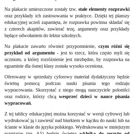
Na plakacie umieszczone zostały tzw.
stałe elementy rozprawki
oraz przykłady ich zastosowania w praktyce. Dzięki tej planszy
edukacyjnej uczeń zapamięta, że rozprawka powinna składać się
z czterech akapitów, zawierać tezę, argumenty oraz przykłady
będące odwołaniem do lektur szkolnych.
Na plakacie zawarto również przypomnienie,
czym różni się
przykład od argumentu
- jest to rzecz, która często myli się
uczniom, a której rozróżnienie jest niezbędne, by rozprawka na
egzaminie dla ósmej klasy została wysoko oceniona.
Oferowany w sprzedaży cyforowy materiał dydaktyczny będzie
świetną pomocą podczas nauki pisania tego rodzaju
wypracowania. Skorzystać z niego mogą nauczyciele poloniści
oraz rodzice, którzy chcą
wesprzeć dzieci w nauce pisania
wypracowań
.
Z tej tablicy edukacyjnej można korzystać w wersji cyfrowej lub
wydrukować ją i zawiesić nad biurkiem w kąciku do nauki lub na
ścianie w klasie do języka polskiego. Wydrukowana w mniejszym
rozmiarze (np. A5) będzie świetną
wklejką do zeszytu od