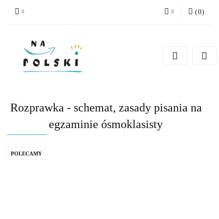
(
0
)
Zaloguj się
Zarejestruj się
Dodaj zgłoszenie
Zgody cookies
Rozprawka - schemat, zasady pisania na
egzaminie ósmoklasisty
POLECAMY