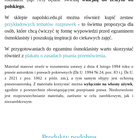
polskiego
.
W sklepie napolski.edu.pl można również kupić zestaw
przykładowych tematów rozprawek
- to świetna propozycja dla
osób, które chcą ćwiczyć tę formę wypowiedzi przed egzaminem
ósmoklasisty i poszukują inspiracji do ciekawych zajęć.
W przygotowaniach do egzaminu ósmoklasisty warto skorzystać
również z
plakatu o zasadach pisania przemówienia
.
Materiał stanowi utwór w rozumieniu ustawy z dnia 4 lutego 1994 roku o
prawie autorskim i prawach pokrewnych (Dz.U. 1994 Nr 24, poz. 83 t.j. Dz.U.
z 2021 r. poz. 1062 z późn. zm.), a tym samym objęty jest ochroną
prawnoautorską. Z materiału korzystać można
wyłącznie na własny użytek
,
zgodnie z powszechnie obowiązującymi przepisami prawa. Niedozwolone
jest rozpowszechnianie materiału, zarówno w celu zarobkowym, jak i
niezarobkowym.
Produkty podobne