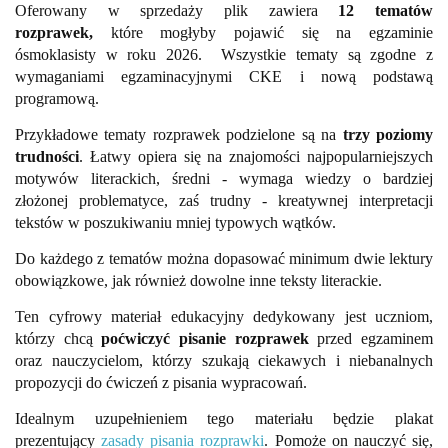
Oferowany w sprzedaży plik zawiera
12 tematów
rozprawek,
które mogłyby pojawić się na egzaminie
ósmoklasisty w roku 2026.
Wszystkie tematy są zgodne z
wymaganiami egzaminacyjnymi CKE i nową podstawą
programową.
Przykładowe tematy rozprawek podzielone są na
trzy poziomy
trudności
. Łatwy opiera się na znajomości najpopularniejszych
motywów literackich, średni - wymaga wiedzy o bardziej
złożonej problematyce, zaś trudny - kreatywnej interpretacji
tekstów w poszukiwaniu mniej typowych wątków.
Do każdego z tematów można dopasować minimum dwie lektury
obowiązkowe, jak również dowolne inne teksty literackie.
Ten cyfrowy materiał edukacyjny dedykowany jest uczniom,
którzy chcą
poćwiczyć pisanie rozprawek
przed egzaminem
oraz nauczycielom, którzy szukają ciekawych i niebanalnych
propozycji do ćwiczeń z pisania wypracowań.
Idealnym uzupełnieniem tego materiału będzie plakat
prezentujący
zasady pisania rozprawki
. Pomoże on nauczyć się,