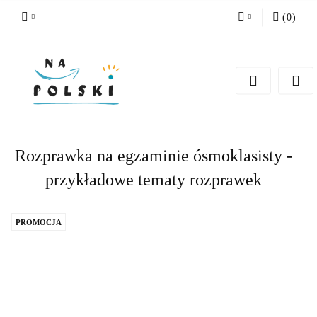
(
0
)
Zaloguj się
Zarejestruj się
Dodaj zgłoszenie
Zgody cookies
Rozprawka na egzaminie ósmoklasisty -
przykładowe tematy rozprawek
PROMOCJA