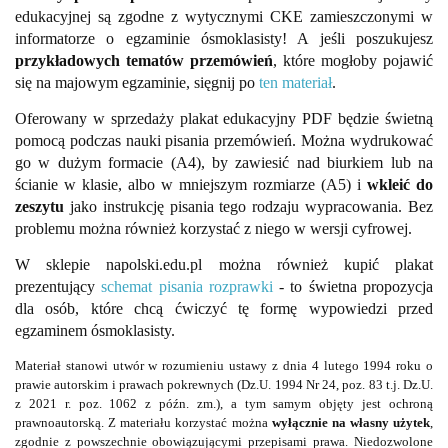
edukacyjnej są zgodne z wytycznymi CKE zamieszczonymi w
informatorze o egzaminie ósmoklasisty! A jeśli poszukujesz
przykładowych tematów przemówień
, które mogłoby pojawić
się na majowym egzaminie, sięgnij po
ten materiał
.
Oferowany w sprzedaży plakat edukacyjny PDF będzie świetną
pomocą podczas nauki pisania przemówień. Można wydrukować
go w dużym formacie (A4), by zawiesić nad biurkiem lub na
ścianie w klasie, albo w mniejszym rozmiarze (A5) i
wkleić do
zeszytu
jako instrukcję pisania tego rodzaju wypracowania. Bez
problemu można również korzystać z niego w wersji cyfrowej.
W sklepie napolski.edu.pl można również kupić
plakat
prezentujący
schemat pisania rozprawki
- to świetna propozycja
dla osób, które chcą ćwiczyć tę formę wypowiedzi przed
egzaminem ósmoklasisty.
Materiał stanowi utwór w rozumieniu ustawy z dnia 4 lutego 1994 roku o
prawie autorskim i prawach pokrewnych (Dz.U. 1994 Nr 24, poz. 83 t.j. Dz.U.
z 2021 r. poz. 1062 z późn. zm.), a tym samym objęty jest ochroną
prawnoautorską. Z materiału korzystać można
wyłącznie na własny użytek
,
zgodnie z powszechnie obowiązującymi przepisami prawa. Niedozwolone