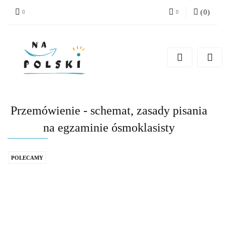
(
0
)
Zaloguj się
Zarejestruj się
Dodaj zgłoszenie
Zgody cookies
Przemówienie - schemat, zasady pisania
na egzaminie ósmoklasisty
POLECAMY