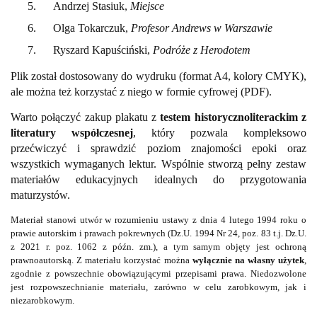
5.
Andrzej Stasiuk,
Miejsce
6.
Olga Tokarczuk,
Profesor Andrews w Warszawie
7.
Ryszard Kapuściński,
Podróże z Herodotem
Plik został dostosowany do wydruku (format A4, kolory CMYK),
ale można też korzystać z niego w formie cyfrowej (PDF).
Warto połączyć zakup plakatu z
testem historycznoliterackim z
literatury współczesnej
, który pozwala kompleksowo
przećwiczyć i sprawdzić poziom znajomości epoki oraz
wszystkich wymaganych lektur. Wspólnie stworzą pełny zestaw
materiałów edukacyjnych idealnych do przygotowania
maturzystów.
Materiał stanowi utwór w rozumieniu ustawy z dnia 4 lutego 1994 roku o
prawie autorskim i prawach pokrewnych (Dz.U. 1994 Nr 24, poz. 83 t.j. Dz.U.
z 2021 r. poz. 1062 z późn. zm.), a tym samym objęty jest ochroną
prawnoautorską. Z materiału korzystać można
wyłącznie na własny użytek
,
zgodnie z powszechnie obowiązującymi przepisami prawa. Niedozwolone
jest rozpowszechnianie materiału, zarówno w celu zarobkowym, jak i
niezarobkowym.