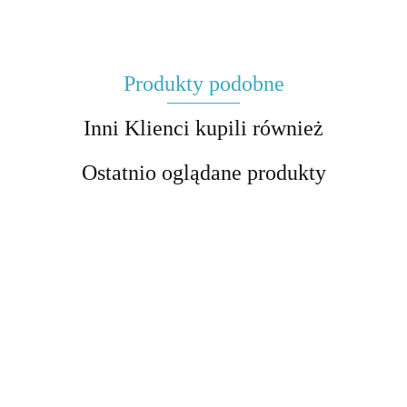
Produkty podobne
Inni Klienci kupili również
Ostatnio oglądane produkty
"Przedwio
- sprawdz
Literatura
Młoda Polska - test
Romantyzm - test
znajomośc