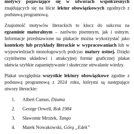
motywy pojawiające się w utworach współczesnych
znajdujących się na liście
lektur obowiązkowych
zgodnych z
podstawą programową.
Znajomość motywów literackich to klucz do sukcesu na
egzaminie maturalnym
– zarówno pisemnym, jak i ustnym.
Informacje przedstawione na plakacie można wykorzystać jako
konteksty lub przykłady literackie w wypracowaniach
lub w
wypowiedziach monologowych podczas
matury ustnej.
Dzięki
czytelnemu układowi i atrakcyjnej formie graficznej plakat
ułatwia szybkie zapamiętywanie i skuteczne utrwalanie wiedzy.
Plakat uwzględnia
wszystkie
lektury obowiązkowe
zgodne z
podstawą programową z 2024 roku, którymi są następujące
utwory literackie:
1.
Albert Camus,
Dżuma
2.
George Orwell,
Rok 1984
3.
Sławomir Mrożek,
Tango
4.
Marek Nowakowski,
Górą „Edek”