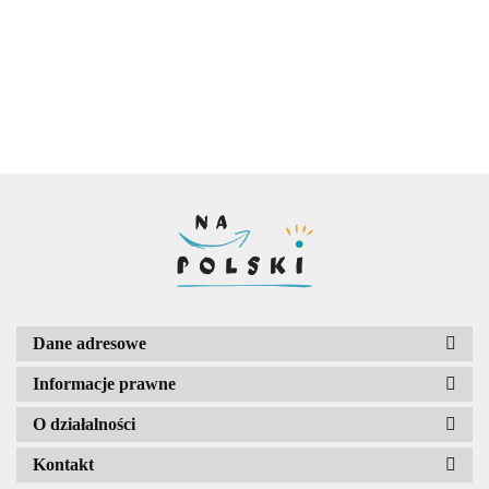
współczesna - test
historycznoliteracki
historycznoliteracki
14.00
lektury
historycznoliteracki
16.00
16.00
16.00
Dane adresowe
Informacje prawne
O działalności
Kontakt