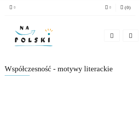
(
0
)
Zaloguj się
Zarejestruj się
Dodaj zgłoszenie
Zgody cookies
Współczesność - motywy literackie