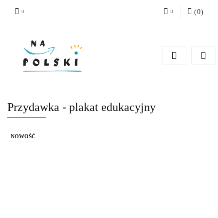
(
0
)
Zaloguj się
Zarejestruj się
Dodaj zgłoszenie
Zgody cookies
Przydawka - plakat edukacyjny
NOWOŚĆ