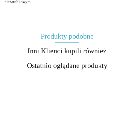
niezarobkowym.
Produkty podobne
Inni Klienci kupili również
Ostatnio oglądane produkty
Orzeczenie
Podmiot -
Sprawdzian
Dopełnienie
Części mowy
Czasow
- plakat
plakat
z części
- plakat
- zestaw
najważ
edukacyjny
edukacyjny
mowy
edukacyjny