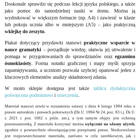
Doskonale sprawdzi się podczas lekcji języka polskiego, a także
jako pomoc do samodzielnej nauki w domu. Można ją
wydrukować w większym formacie (np. A4) i zawiesić w klasie
lub pokoju ucznia albo w mniejszym (A5) – jako praktyczną
wklejkę do zeszytu
.
Plakat dotyczący przydawki stanowi
praktyczne wsparcie w
nauce gramatyki
– porządkuje wiedzę, ułatwia jej utrwalenie i
pomaga w przygotowaniach do sprawdzianów oraz
egzaminu
ósmoklasisty
. Forma notatki graficznej i mapy myśli sprzyja
zapamiętywaniu, a uczniom pozwala szybciej opanować jeden z
kluczowych elementów analizy składniowej zdania.
W moim sklepie dostępna jest także
tablica dydaktyczna
poświęcona podmiotowi
i
orzeczeniu
.
Materiał stanowi utwór w rozumieniu ustawy z dnia 4 lutego 1994 roku o
prawie autorskim i prawach pokrewnych (Dz.U. 1994 Nr 24, poz. 83 t.j. Dz.U.
z 2021 r. poz. 1062 z późn. zm.), a tym samym objęty jest ochroną
prawnoautorską. Z materiału korzystać można
wyłącznie na własny użytek
,
zgodnie z powszechnie obowiązującymi przepisami prawa. Niedozwolone
jest rozpowszechnianie materiału, zarówno w celu zarobkowym, jak i