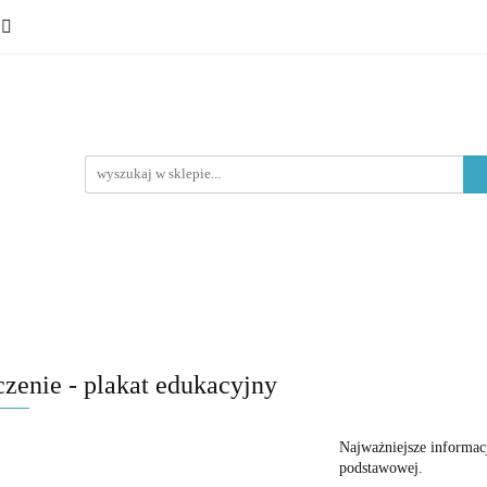
 ósmoklasisty
Lektury
Nauka o języku
Epoki litera
Typ materiału
Nauka o języku
Epoki literackie
Poziom edukacyjny
zenie - plakat edukacyjny
Najważniejsze informacj
podstawowej.