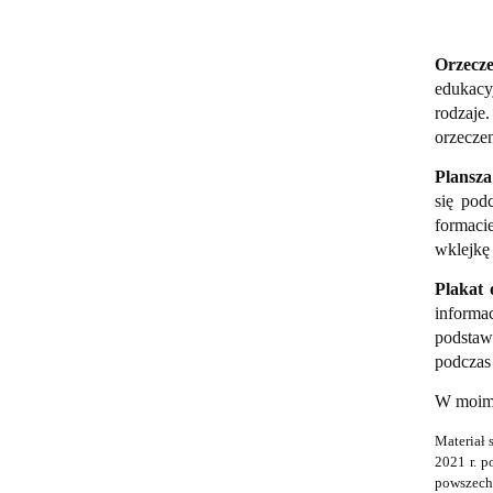
Orzecz
edukacy
rodzaje
orzeczen
Plansza
się pod
formaci
wklejkę 
Plakat 
inform
podstaw
podcza
W moim 
Materiał 
2021 r. p
powszechn