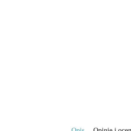
Opis
Opinie i ocen