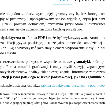
enie
to jedno z kluczowych pojęć gramatycznych, bez którego t
jny w przejrzysty i uporządkowany sposób wyjaśnia,
czym jest orz
. Dzięki prostym definicjom, czytelnym przykładom i estetyczn
iem staną się dla uczniów znacznie bardziej przystępne.
 dydaktyczna
ma format PDF i może być wykorzystywana zarówno w w
czas lekcji języka polskiego, a także jako pomoc do samodziel
e (np. A4) i wykorzystać jako stały element wyposażenia klasy lub 
do zeszytu.
o orzeczeniu
to praktyczne wsparcie w
nauce gramatyki
, które p
acje. Forma
notatki graficznej
i mapy myśli sprzyja zapamiętyw
owych elementów analizy składniowej zdania. Informacje zamieszczo
s
lekcji języka polskiego w szkole podstawowej
, jak i
na egzaminie ó
sklepie dostępna jest także
tablica dydaktyczna poświęcona podmioto
stanowi utwór w rozumieniu ustawy z dnia 4 lutego 1994 roku o prawie autorskim
oz. 1062 z późn. zm.), a tym samym objęty jest ochroną prawnoautorską. Z mat
ie obowiązującymi przepisami prawa. Niedozwolone jest rozpowszechnianie mate