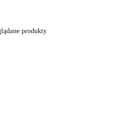
glądane produkty
Imiesłów -
Przysłówek -
nik -
najważniejsze
najważniejsze
ejsze
informacje
informacje
8.00
je
6.00