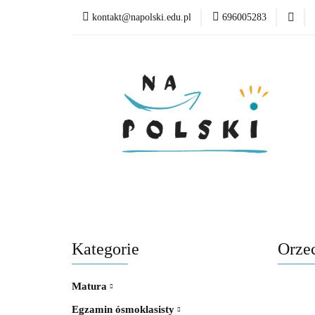
kontakt@napolski.edu.pl
696005283
Matura
Egzamin
Poziom edukacyjny
Matura
Egzamin ósmoklasisty
Lektury
Kategorie
Orzec
Matura
Egzamin ósmoklasisty