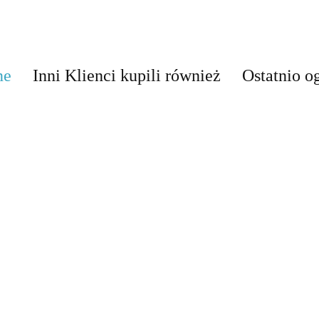
ne
Inni Klienci kupili również
Ostatnio o
Sprawdzian z
części mowy
Czasownik -
Przymiot
Rzeczownik -
15.00
-7%
najważniejsze
najważni
najważniejsze
14.00
informacje
informac
informacje
8.00
6.50
7.00