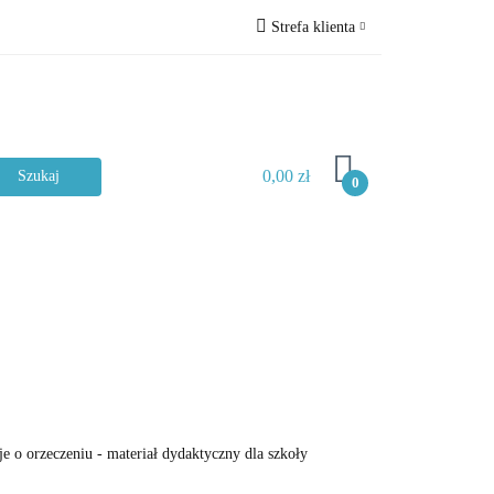
Strefa klienta
ckie
Zaloguj się
Zarejestruj się
Dodaj zgłoszenie
0,00 zł
Zgody cookies
0
Typ materiału
e o orzeczeniu - materiał dydaktyczny dla szkoły