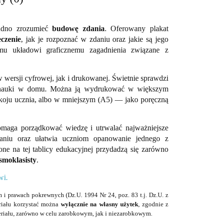
rudno zrozumieć
budowę zdania
. Oferowany plakat
eczenie
, jak je rozpoznać w zdaniu oraz jakie są jego
emu układowi graficznemu zagadnienia związane z
ersji cyfrowej, jak i drukowanej. Świetnie sprawdzi
nej nauki w domu. Można ją wydrukować w większym
pokoju ucznia, albo w mniejszym (A5) — jako poręczną
omaga porządkować wiedzę i utrwalać najważniejsze
aniu oraz ułatwia uczniom opanowanie jednego z
ne na tej tablicy edukacyjnej przydadzą się zarówno
smoklasisty
.
wi.
 i prawach pokrewnych (Dz.U. 1994 Nr 24, poz. 83 t.j. Dz.U. z
eriału korzystać można
wyłącznie na własny użytek
, zgodnie z
riału, zarówno w celu zarobkowym, jak i niezarobkowym.