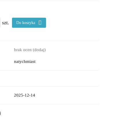
szt.
Do koszyka
brak ocen
(dodaj)
natychmiast
2025-12-14
j