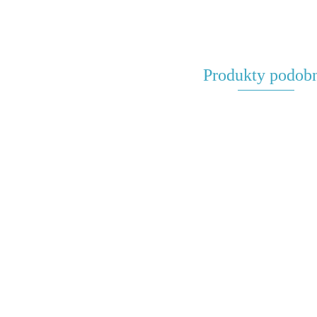
Produkty podob
Podmiot -
Przydawka -
plakat
plakat
edukacyjny
7.00
edukacyjny
Części mowy - zestaw
6.00
plansz edukacyjnych
60.00
-17%