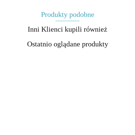
Produkty podobne
Inni Klienci kupili również
Ostatnio oglądane produkty
Rodzaje
Alfabet -
Sprawdzian
literackie -
plakat
z rodzajów
plansza
edukacyjny
i gatunków
7.00
6.00
12.00
Młoda Polska - test
Romantyzm - 
edukacyjna
literackich
historycznoliteracki
historycznolit
16.00
16.00