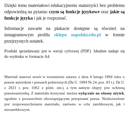
Dzięki temu materiałowi edukacyjnemu maturzyści bez problemu
odpowiedzą na pytania:
czym są funkcje językowe
oraz
jakie są
funkcje języka
i jak je rozpoznać.
Informacje zawarte na plakacie dostępne są również na
instagramowym profilu
sklepu napolski.edu.pl
w formie
przejrzystych notatek.
Produkt sprzedawany jest w wersji cyfrowej (PDF). Idealnie nadaje się
do wydruku w formacie A4.
Materiał stanowi utwór w rozumieniu ustawy z dnia 4 lutego 1994 roku o
prawie autorskim i prawach pokrewnych (Dz.U. 1994 Nr 24, poz. 83 t.j. Dz.U.
z 2021 r. poz. 1062 z późn. zm.), a tym samym objęty jest ochroną
prawnoautorską. Z materiału korzystać można
wyłącznie na własny użytek
,
zgodnie z powszechnie obowiązującymi przepisami prawa. Niedozwolone
jest rozpowszechnianie materiału, zarówno w celu zarobkowym, jak i
niezarobkowym.