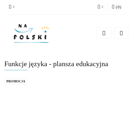
(
0
)
Zaloguj się
Zarejestruj się
Dodaj zgłoszenie
Zgody cookies
Funkcje języka - plansza edukacyjna
PROMOCJA