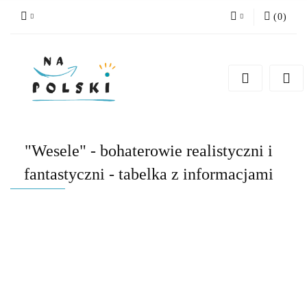
(
0
)
Zaloguj się
Zarejestruj się
Dodaj zgłoszenie
Zgody cookies
"Wesele" - bohaterowie realistyczni i
fantastyczni - tabelka z informacjami