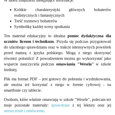
W tabeli znajdziesz następujące informacje:
Krótkie charakterystyki głównych bohaterów
realistycznych i fantastycznych
Treść rozmowy bohaterów
Symbolikę każdej sceny spotkania
Ten materiał edukacyjny to idealna
pomoc dydaktyczna dla
uczniów liceum i technikum
. Przyda się podczas przygotowań
do szkolnego sprawdzianu oraz w trakcie intensywnych powtórek
przed maturą z języka polskiego. Mogą z niego skorzystać
również poloniści! Z powodzeniem można go wykorzystać jako
wsparcie nauczyciela podczas
omawiania "Wesela"
w szkole
średniej.
Plik ma format PDF – jest gotowy do pobrania i wydrukowania,
ale można też korzystać z niego w formie cyfrowej - na
smartfonie czy tablecie.
Osobom, które właśnie omawiają w szkole "Wesele", polecam też
moje pozostałe materiały:
sprawdzian
z tej lektury oraz jej
streszczenie i omówienie
.