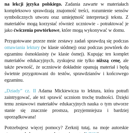
na lekcji języka polskiego.
Zadania zawarte w materiałach
kompleksowo sprawdzają znajomość treści, rozumienie sensów
symbolicznych utworu oraz umiejętność interpretacji tekstu. Z
materiałów mogą korzystać również uczniowie - potraktować je
jako
ćwiczenia powtórkowe
, które mogą wykonywać w domu.
Przygotowane przeze mnie zestawy zadań sprawdzą się podczas
omawiania lektury
(w klasie siódmej) oraz podczas powtórek do
egzaminu ósmoklasisty (w klasie ósmej). Kupując ten komplet
materiałów edukacyjnych, zyskujesz nie tylko
niższą cenę
, ale
także pewność, że uczniowie dokładnie opanują materiał i będą
świetnie przygotowani do testów, sprawdzianów i końcowego
egzaminu.
„Dziady” cz. II
Adama Mickiewicza to lektura, która potrafi
zaintrygować, ale też sprawić uczniom trochę trudności. Dzięki
temu zestawowi materiałów edukacyjnych nauka o tym utworze
stanie się znacznie prostsza, przyjemniejsza i bardziej
uporządkowana!
Potrzebujesz więcej pomocy? Zerknij tutaj, na moje autorskie