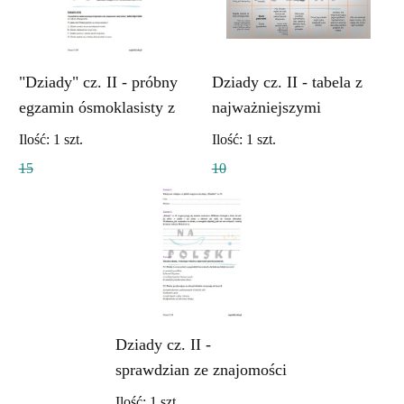
"Dziady" cz. II - próbny
Dziady cz. II - tabela z
egzamin ósmoklasisty z
najważniejszymi
zaproszeniem i tematem
informacjami
Ilość:
1
szt.
Ilość:
1
szt.
przemówienia
15
10
Dziady cz. II -
sprawdzian ze znajomości
lektury
Ilość:
1
szt.