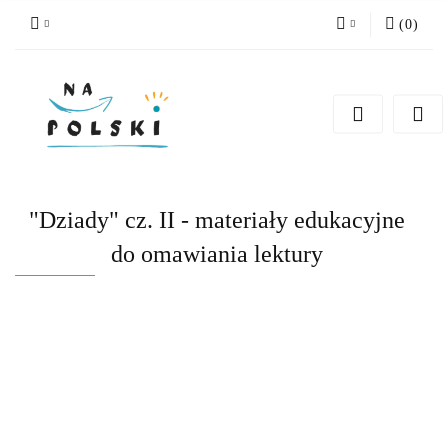
(
0
)
Zaloguj się
Zarejestruj się
Dodaj zgłoszenie
Zgody cookies
"Dziady" cz. II - materiały edukacyjne
do omawiania lektury