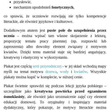
przysłowie,
mechanizm upodobnień
fonetycznych
,
co sprawia, że uczniowie rozwijają nie tylko kompetencje
literackie, ale również językowe i kulturowe.
Dodatkowym atutem jest
puste pole do uzupełnienia przez
ucznia
– można wpisać tam własne skojarzenie z lekturą,
propozycję tematu pracy pisemnej (np. rozprawki lub
zaproszenia) albo dowolny element związany z motywem
kwiatów. Dzięki temu materiał staje się bardziej angażujący,
kreatywny i elastyczny w wykorzystaniu.
Plakat jest częścią
serii przyrodniczej
- w jej skład wchodzą mapy
myśli na temat motywu
drzewa
,
wody
i
kwiatów
. Wszystkie
plakaty można kupić w komplecie, w niższej cenie.
Plakat świetnie sprawdzi się podczas lekcji języka polskiego –
szczególnie jako
kreatywna powtórka przed egzaminem
ósmoklasisty
, ale również jako urozmaicenie zajęć czy element
edukacji domowej. To oryginalny i inspirujący materiał
dydaktyczny, który pokazuje, że motywy literackie można