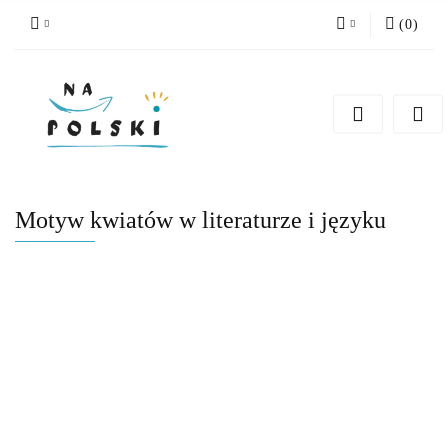
(
0
)
Zaloguj się
Zarejestruj się
Dodaj zgłoszenie
Zgody cookies
Motyw kwiatów w literaturze i języku