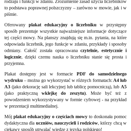
rodzaju i funkcji w zdaniu. Zrozumienie zasad użycia liczebników
to podstawa poprawnej polszczyzny – zarówno w mowie, jak i w
piśmie.
Oferowany
plakat edukacyjny o liczebniku
w przystępny
sposób prezentuje wszystkie najważniejsze informacje dotyczące
tej części mowy. Na planszy znajdują się m.in. pytania, na które
odpowiada liczebnik, jego funkcje w zdaniu, przykłady i sposoby
odmiany. Całość została opracowana
czytelnie, estetycznie i
logicznie
, dzięki czemu nauka o liczebniku stanie się prosta i
przyjemna.
Plakat dostępny jest w formacie
PDF do samodzielnego
wydruku
– można go wykorzystać w różnych formatach:
A4 lub
A3
(jako dekorację sali lekcyjnej lub tablicę pomocniczą), lub
A5
(jako praktyczną
wklejkę do zeszytu)
. Może być też z
powodzeniem wykorzystywany w formie cyfrowej - na przykład
w prezentacji multimedialnej.
Mój
plakat edukacyjny o częściach mowy
to doskonała pomoc
dydaktyczna dla
uczniów, nauczycieli i rodziców
, którzy chcą w
ciekawy sposób utrwalać wiedzę z języka polskiego!