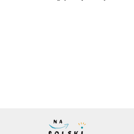
Sprawdzian
Części mowy
Czasownik -
Rzeczownik -
Przymiotnik -
z części
- zestaw
najważniejsze
najważniejsze
najważniejsze
mowy
15.00
plansz
informacje
informacje
informacje
60.00
-17%
8.00
7.00
6.50
-7%
edukacyjnych
50.00
14.00