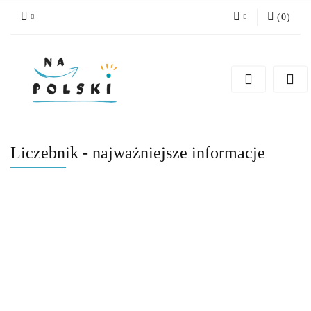
(
0
)
Zaloguj się
Zarejestruj się
Dodaj zgłoszenie
Zgody cookies
Liczebnik - najważniejsze informacje