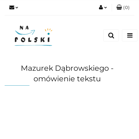
(
0
)
Zaloguj się
Zarejestruj się
Dodaj zgłoszenie
Zgody cookies
Mazurek Dąbrowskiego -
omówienie tekstu