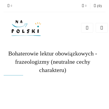
(
0
)
Zaloguj się
Zarejestruj się
Dodaj zgłoszenie
Zgody cookies
Bohaterowie lektur obowiązkowych -
frazeologizmy (neutralne cechy
charakteru)