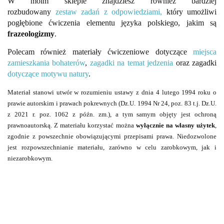
W moim sklepie znajdziesz również bardziej
rozbudowany
zestaw zadań z odpowiedziami,
który umożliwi
pogłębione ćwiczenia elementu języka polskiego, jakim są
frazeologizmy
.
Polecam również materiały ćwiczeniowe dotyczące
miejsca
zamieszkania bohaterów
,
zagadki na temat jedzenia
oraz zagadki
dotyczące motywu natury
.
Materiał stanowi utwór w rozumieniu ustaw
y z dnia 4 lutego 1994 roku o
prawie autorskim i prawach pokrewnych (Dz.U. 1994 Nr 24, poz. 83 t.j. Dz.U.
z 2021 r. poz. 1062 z późn. zm.), a tym samym objęty jest ochroną
prawnoautorską. Z materiału korzystać można
wyłącznie na własny użytek
,
zgodnie z powszechnie obowiązującymi przepisami prawa. Niedozwolone
jest rozpowszechnianie materiału, zarówno w celu zarobkowym, jak i
niezarobkowym.