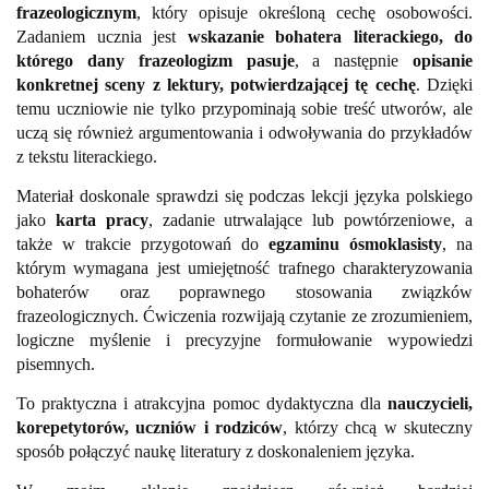
frazeologicznym
, który opisuje określoną cechę osobowości.
Zadaniem ucznia jest
wskazanie bohatera literackiego, do
którego dany frazeologizm pasuje
, a następnie
opisanie
konkretnej sceny z lektury, potwierdzającej tę cechę
. Dzięki
temu uczniowie nie tylko przypominają sobie treść utworów, ale
uczą się również argumentowania i odwoływania do przykładów
z tekstu literackiego.
Materiał doskonale sprawdzi się podczas lekcji języka polskiego
jako
karta pracy
, zadanie utrwalające lub powtórzeniowe, a
także w trakcie przygotowań do
egzaminu ósmoklasisty
, na
którym wymagana jest umiejętność trafnego charakteryzowania
bohaterów oraz poprawnego stosowania związków
frazeologicznych. Ćwiczenia rozwijają czytanie ze zrozumieniem,
logiczne myślenie i precyzyjne formułowanie wypowiedzi
pisemnych.
To praktyczna i atrakcyjna pomoc dydaktyczna dla
nauczycieli,
korepetytorów, uczniów i rodziców
, którzy chcą w skuteczny
sposób połączyć naukę literatury z doskonaleniem języka.