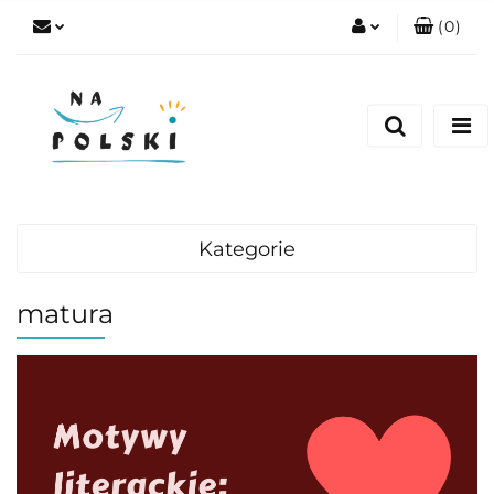
(
0
)
Zaloguj się
Zarejestruj się
Dodaj zgłoszenie
Zgody cookies
Kategorie
matura