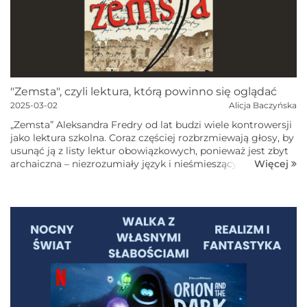
"Zemsta", czyli lektura, którą powinno się oglądać
2025-03-02
Alicja Baczyńska
„Zemsta” Aleksandra Fredry od lat budzi wiele kontrowersji
jako lektura szkolna. Coraz częściej rozbrzmiewają głosy, by
usunąć ją z listy lektur obowiązkowych, ponieważ jest zbyt
archaiczna – niezrozumiały język i nieśmieszący już
Więcej
komizm...