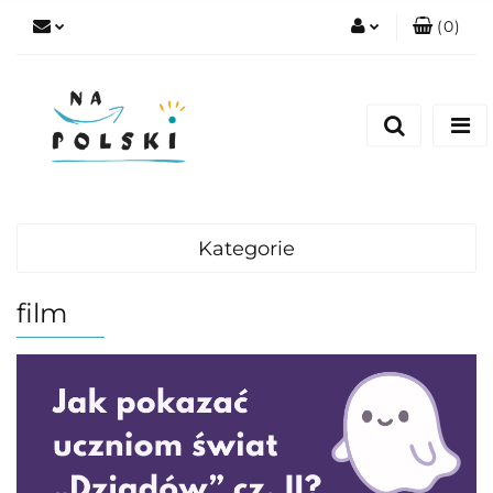
(
0
)
Zaloguj się
Zarejestruj się
Dodaj zgłoszenie
Zgody cookies
Kategorie
film