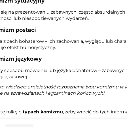
mizm sytuacyjny
 się na prezentowaniu zabawnych, często absurdalnych 
zności lub niespodziewanych wydarzeń.
mizm postaci
 z cech bohaterów – ich zachowania, wyglądu lub charak
je efekt humorystyczny.
omizm językowy
y sposobu mówienia lub języka bohaterów – zabawnych 
cji językowej.
to wiedzieć
: umiejętność rozpoznania typu komizmu w k
e na sprawdzianach i egzaminach końcowych!
 tę rolkę o
typach komizmu
, żeby wrócić do tych informa