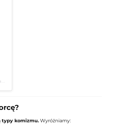
Post udostępniony przez Alicja Baczyńska - kulturoznawczyni, doktor nauk humanistycznych (@idziemy_na_polski)
orcę?
ą
typy komizmu.
Wyróżniamy: