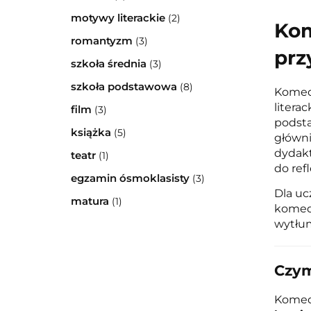
motywy literackie
(2)
Kom
romantyzm
(3)
prz
szkoła średnia
(3)
szkoła podstawowa
(8)
Komedi
litera
film
(3)
podsta
książka
(5)
główni
dydakt
teatr
(1)
do refl
egzamin ósmoklasisty
(3)
Dla uc
matura
(1)
komedi
wytłum
Czym
Komed