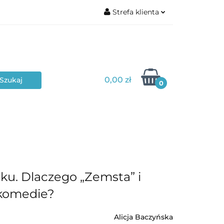
Strefa klienta
Zaloguj się
Zarejestruj się
Dodaj zgłoszenie
0,00 zł
Zgody cookies
0
Poziom edukacyjny
Typ materiału
ku. Dlaczego „Zemsta” i
 komedie?
Alicja Baczyńska