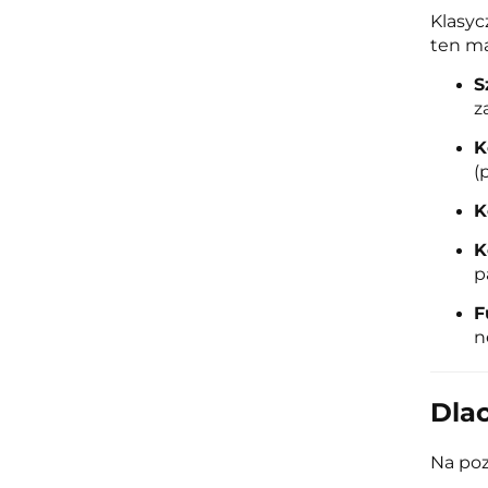
Klasyc
ten ma
S
z
K
(
K
K
p
F
n
Dla
Na poz