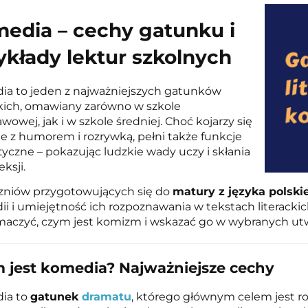
edia – cechy gatunku i
ykłady lektur szkolnych
a to jeden z najważniejszych gatunków
ckich, omawiany zarówno w szkole
wowej, jak i w szkole średniej. Choć kojarzy się
e z humorem i rozrywką, pełni także funkcje
yczne – pokazując ludzkie wady uczy i skłania
eksji.
zniów przygotowujących się do
matury z języka polski
i i umiejętność ich rozpoznawania w tekstach literackic
aczyć, czym jest komizm i wskazać go w wybranych utwo
 jest komedia? Najważniejsze cechy
ia to
gatunek
dramatu
, którego głównym celem jest r