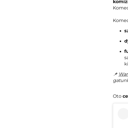
komi
Komedi
Komedi
s
d
f
s
k
📌
War
gatunk
Oto
ce