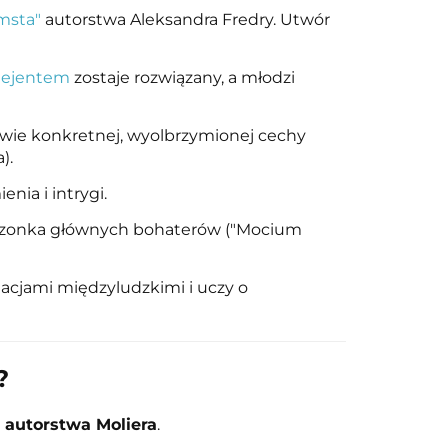
msta"
autorstwa Aleksandra Fredry. Utwór
Rejentem
zostaje rozwiązany, a młodzi
wie konkretnej, wyolbrzymionej cechy
).
nia i intrygi.
dzonka głównych bohaterów ("Mocium
elacjami międzyludzkimi i uczy o
?
" autorstwa Moliera
.