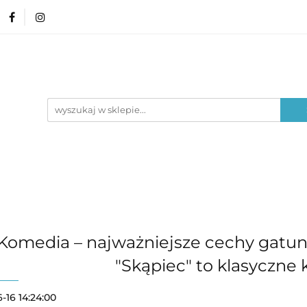
amin ósmoklasisty
Lektury
Nauka o języku
Poziom edukacyjny
Typ materiału
Lektury
Nauka o języku
Epoki literackie
Komedia – najważniejsze cechy gatun
"Skąpiec" to klasyczne
-16 14:24:00