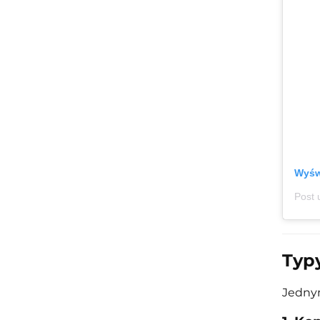
Wyświ
Typ
Jednym