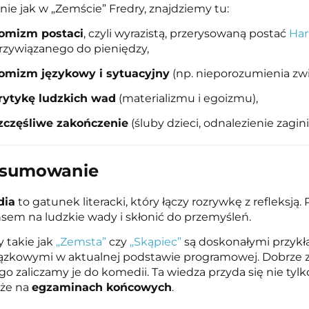
ie jak w „Zemście” Fredry, znajdziemy tu:
omizm postaci
, czyli wyrazistą, przerysowaną postać
Ha
rzywiązanego do pieniędzy,
omizm językowy i sytuacyjny
(np. nieporozumienia zwi
rytykę ludzkich wad
(materializmu i egoizmu),
zczęśliwe zakończenie
(śluby dzieci, odnalezienie zagini
sumowanie
dia
to gatunek literacki, który łączy rozrywkę z refleksją.
sem na ludzkie wady i skłonić do przemyśleń.
 takie jak
„Zemsta”
czy
„Skąpiec”
są doskonałymi przykła
zkowymi w aktualnej podstawie programowej. Dobrze znać 
go zaliczamy je do komedii. Ta wiedza przyda się nie tyl
kże na
egzaminach końcowych
.