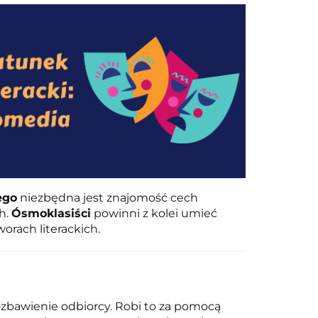
ego
niezbędna jest znajomość cech
h.
Ósmoklasiści
powinni z kolei umieć
rach literackich.
ozbawienie odbiorcy. Robi to za pomocą