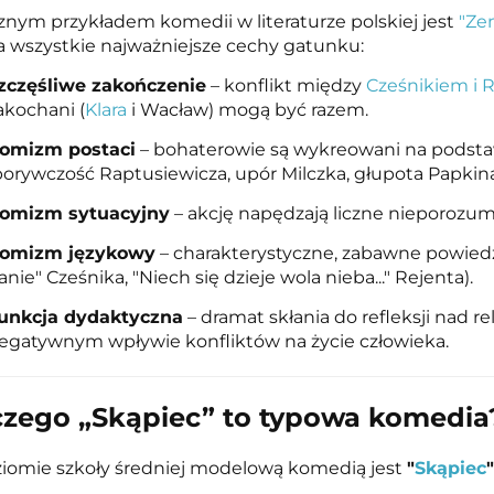
znym przykładem komedii w literaturze polskiej jest
"Ze
 wszystkie najważniejsze cechy gatunku:
zczęśliwe zakończenie
– konflikt między
Cześnikiem i 
akochani (
Klara
i Wacław) mogą być razem.
omizm postaci
– bohaterowie są wykreowani na podsta
porywczość Raptusiewicza, upór Milczka, głupota Papkina
omizm sytuacyjny
– akcję napędzają liczne nieporozumie
omizm językowy
– charakterystyczne, zabawne powie
anie" Cześnika, "Niech się dzieje wola nieba..." Rejenta).
unkcja dydaktyczna
–
dramat skłania do refleksji nad r
egatywnym wpływie konfliktów na życie człowieka.
czego „Skąpiec” to typowa komedia
iomie szkoły średniej modelową komedią jest
"
Skąpiec