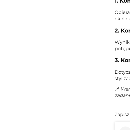
1. Ko
Opiera
okolic
2. Ko
Wynika
potęgu
3. K
Dotycz
styliza
📌
War
zadani
Zapisz