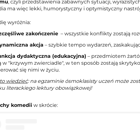
zmu
, czyli przedstawienia zabawnych sytuacji, wyrazisty
a ma więc lekki, humorystyczny i optymistyczny nastrój
ę wyróżnia:
zczęśliwe zakończenie
– wszystkie konflikty zostają roz
ynamiczna akcja
– szybkie tempo wydarzeń, zaskakując
unkcja dydaktyczna (edukacyjna)
– przedmiotem żartów
ą w "krzywym zwierciadle", w ten sposób zostają skrytyko
ierować się nimi w życiu.
to wiedzieć
: na egzaminie ósmoklasisty uczeń może zost
u literackiego lektury obowiązkowej!
chy komedii
w skrócie: