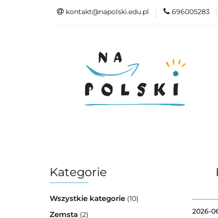
kontakt@napolski.edu.pl
696005283
Matura
Egz
Epoki literackie
Matura
Egzamin ósmoklasisty
Kategorie
Wszystkie kategorie
(10)
2026-06
Zemsta
(2)