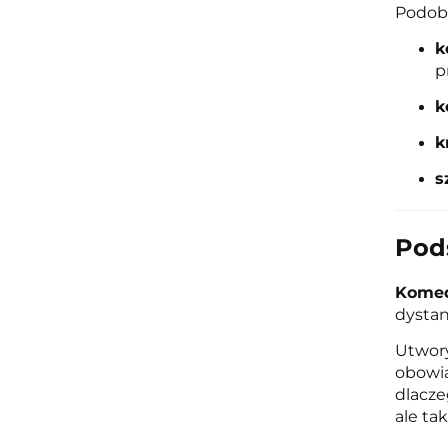
Podobn
k
p
k
k
s
Pod
Kome
dystan
Utwory
obowią
dlacze
ale ta