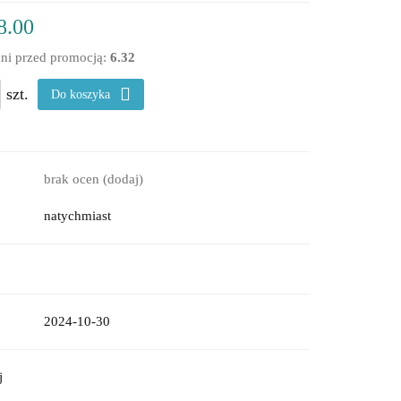
8.00
dni przed promocją:
6.32
szt.
Do koszyka
brak ocen
(dodaj)
natychmiast
2024-10-30
j