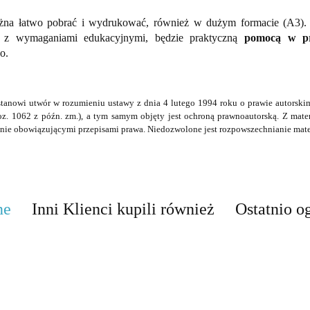
żna łatwo pobrać i wydrukować, również w dużym formacie (A3). 
e z wymaganiami edukacyjnymi, będzie praktyczną
pomocą w pr
go.
stanowi utwór w rozumieniu ustawy z dnia 4 lutego 1994 roku o prawie autorskim
oz. 1062 z późn. zm.), a tym samym objęty jest ochroną prawnoautorską. Z mat
ie obowiązującymi przepisami prawa. Niedozwolone jest rozpowszechnianie mate
ne
Inni Klienci kupili również
Ostatnio o