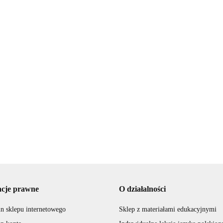
"Latarnik" -
Dziady cz. 
sprawdzian ze
sprawdzia
powieść
znajomości
znajomośc
gilijna" -
13.50
13.50
lektury
lektury
rawdzian ze
Przemówienie na
.00
ajomości lektury
egzaminie ósmoklasisty -
przykładowe tematy
10.00
-30%
przemówień
7.00
acje prawne
O działalności
n sklepu internetowego
Sklep z materiałami edukacyjnymi