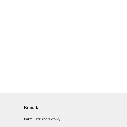
II -
n ze
i
Przemówienie -
Rozprawka na
schemat, zasady
egzaminie ósmoklasisty -
pisania na egzaminie
8.00
przykładowe tematy
ósmoklasisty
10.00
-30%
rozprawek
7.00
Kontakt
Formularz kontaktowy