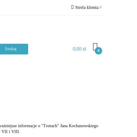
Strefa klienta
ckie
Zaloguj się
Zarejestruj się
Dodaj zgłoszenie
0,00 zł
Zgody cookies
0
Typ materiału
jważniejsze informacje o "Trenach" Jana Kochanowskiego
 VII i VIII.