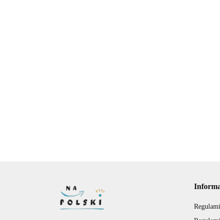
Renesans
- motywy
literackie
7.00
Renesans - test
"O
historycznoliteracki
Rozprawka - schemat,
wi
zasady pisania na
sp
16.00
14
egzaminie
zn
8.00
ósmoklasisty
Inform
Regulami