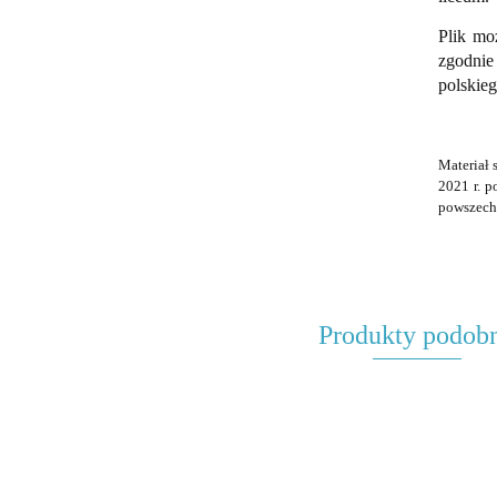
Plik mo
zgodni
polskie
Materiał 
2021 r. p
powszechn
Produkty podob