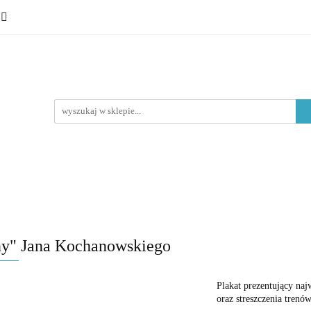
 ósmoklasisty
Lektury
Nauka o języku
Epoki litera
Typ materiału
Nauka o języku
Epoki literackie
Poziom edukacyjny
ny" Jana Kochanowskiego
Plakat prezentujący na
oraz streszczenia trenów