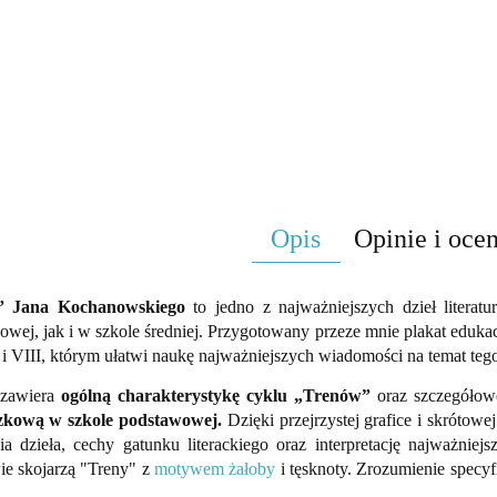
Opis
Opinie i ocen
” Jana Kochanowskiego
to jedno z najważniejszych dzieł literat
wej, jak i w szkole średniej. Przygotowany przeze mnie plakat eduka
 i VIII, którym ułatwi naukę najważniejszych wiadomości na temat teg
 zawiera
ogólną charakterystykę cyklu „Trenów”
oraz szczegóło
zkową w szkole podstawowej.
Dzięki przejrzystej grafice i skrótow
a dzieła, cechy gatunku literackiego oraz interpretację najważniejs
ie skojarzą "Treny" z
motywem żałoby
i tęsknoty. Zrozumienie specyf