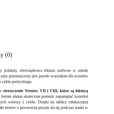
y (0)
ury polskiej, obowiązkowa lektura zarówno w szkole
cyjny przeznaczony jest przede wszystkim dla uczniów
o cyklu poetyckiego.
we
streszczenie Trenów VII i VIII, które są lekturą
ej formie plakat skutecznie pomoże zapamiętać kontekst
zych wierszy z cyklu. Dzięki tej tablicy edukacyjnej
iki trenów z pewnością przyda im się podczas nauki w