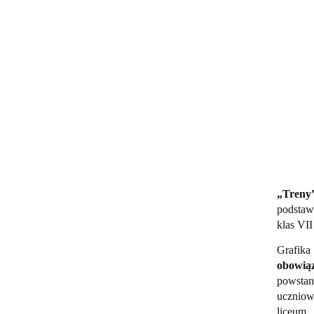
„Treny
podstawo
klas VII
Grafika
obowią
powstani
uczniow
liceum.