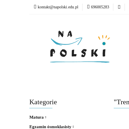
kontakt@napolski.edu.pl
696005283
Matura
Egzamin
Poziom edukacyjny
Matura
Egzamin ósmoklasisty
Lektury
Kategorie
"Tre
Matura
Egzamin ósmoklasisty