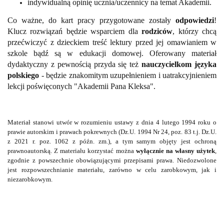
indywidualną opinię ucznia/uczennicy na temat Akademii.
Co ważne, do kart pracy przygotowane zostały
odpowiedzi
!
Klucz rozwiązań będzie wsparciem dla
rodziców
, którzy chcą
przećwiczyć z dzieckiem treść lektury przed jej omawianiem w
szkole bądź są w edukacji domowej. Oferowany materiał
dydaktyczny z pewnością przyda się też
nauczycielkom języka
polskiego
- będzie znakomitym uzupełnieniem i uatrakcyjnieniem
lekcji poświęconych "Akademii Pana Kleksa".
Materiał stanowi utwór w rozumieniu ustawy z dnia 4 lutego 1994 roku o
prawie autorskim i prawach pokrewnych (Dz.U. 1994 Nr 24, poz. 83 t.j. Dz.U.
z 2021 r. poz. 1062 z późn. zm.), a tym samym objęty jest ochroną
prawnoautorską. Z materiału korzystać można
wyłącznie na własny użytek
,
zgodnie z powszechnie obowiązującymi przepisami prawa. Niedozwolone
jest rozpowszechnianie materiału, zarówno w celu zarobkowym, jak i
niezarobkowym.