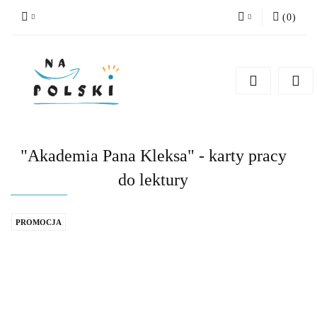
(
0
)
Zaloguj się
Zarejestruj się
Dodaj zgłoszenie
Zgody cookies
"Akademia Pana Kleksa" - karty pracy
do lektury
PROMOCJA