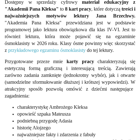
Dostępny w sprzedaży cyfrowy
materiał edukacyjny z
"Akademii Pana Kleksa"
to
8 kart pracy
, które dotyczą
treści i
najważniejszych motywów lektury Jana Brzechwy.
"Akademia Pana Kleksa" przewidziana jest w podstawie
programowej jako lektura obowiązkowa dla klas IV-VI. Jest to
również lektura, która może pojawić się na egzaminie
ósmoklasisty w 2026 roku. Klasy ósme powinny więc skorzystać
z
przykładowego egzaminu ósmoklasisty
do tej lektury.
Przygotowane przeze mnie
karty pracy
charakteryzują się
estetyczną formą graficzną i interesującą treścią. Zawierają
zarówno zadania zamknięte (jednokrotny wybór), jak i otwarte
(samodzielne sformułowanie dłuższej i krótszej wypowiedzi). W
atrakcyjny sposób pozwolą omówić z dziećmi następujące
zagadnienia:
charakterystykę Ambrożego Kleksa
opowieść szpaka Mateusza
podniebną przygodę Adasia
historię Alojzego
najważniejsze fakty i zdarzenia z fabuły