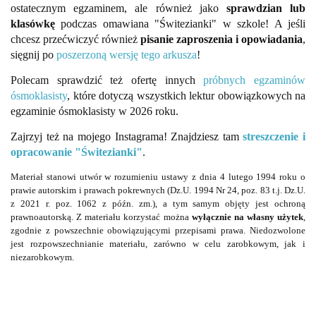
ostatecznym egzaminem, ale również jako
sprawdzian lub
klasówkę
podczas omawiana "Świtezianki" w szkole! A jeśli
chcesz przećwiczyć również
pisanie zaproszenia i opowiadania
,
sięgnij po
poszerzoną wersję tego arkusza
!
Polecam sprawdzić też ofertę innych
próbnych egzaminów
ósmoklasisty
, które dotyczą wszystkich lektur obowiązkowych na
egzaminie ósmoklasisty w 2026 roku.
Zajrzyj też na mojego Instagrama! Znajdziesz tam
streszczenie i
opracowanie "Świtezianki"
.
Materiał stanowi utwór w rozumieniu ustawy z dnia 4 lutego 1994 roku o
prawie autorskim i prawach pokrewnych (Dz.U. 1994 Nr 24, poz. 83 t.j. Dz.U.
z 2021 r. poz. 1062 z późn. zm.), a tym samym objęty jest ochroną
prawnoautorską. Z materiału korzystać można
wyłącznie na własny użytek
,
zgodnie z powszechnie obowiązującymi przepisami prawa. Niedozwolone
jest rozpowszechnianie materiału, zarówno w celu zarobkowym, jak i
niezarobkowym.