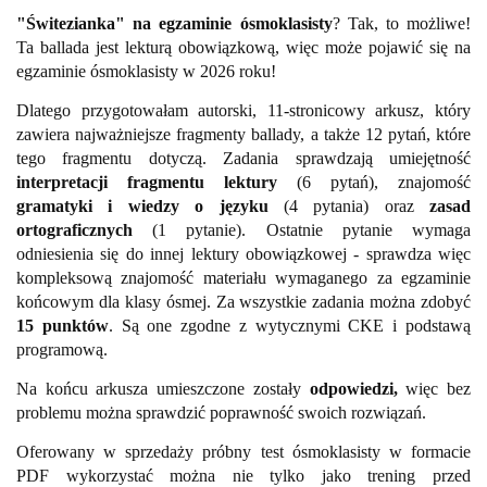
"Świtezianka" na egzaminie ósmoklasisty
? Tak, to możliwe!
Ta ballada jest lekturą obowiązkową, więc może pojawić się na
egzaminie ósmoklasisty w 2026 roku!
Dlatego przygotowałam autorski, 11-stronicowy arkusz, który
zawiera najważniejsze fragmenty ballady, a także 12 pytań, które
tego fragmentu dotyczą. Zadania sprawdzają umiejętność
interpretacji fragmentu
lektury
(6 pytań), znajomość
gramatyki i wiedzy o języku
(4 pytania) oraz
zasad
ortograficznych
(1 pytanie). Ostatnie pytanie wymaga
odniesienia się do innej lektury obowiązkowej - sprawdza więc
kompleksową znajomość materiału wymaganego za egzaminie
końcowym dla klasy ósmej. Za wszystkie zadania można zdobyć
15 punktów
. Są one zgodne z wytycznymi CKE i podstawą
programową.
Na końcu arkusza umieszczone zostały
odpowiedzi,
więc bez
problemu można sprawdzić poprawność swoich rozwiązań.
Oferowany w sprzedaży próbny test ósmoklasisty w formacie
PDF wykorzystać można nie tylko jako trening przed