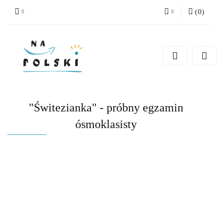
(
0
)
Zaloguj się
Zarejestruj się
Dodaj zgłoszenie
Zgody cookies
"Świtezianka" - próbny egzamin
ósmoklasisty